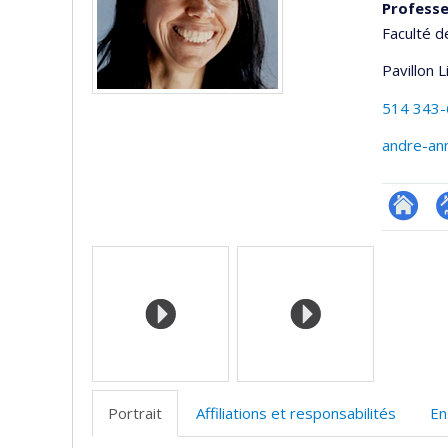
Profess
Faculté d
Pavillon 
514 343
andre-an
Researc
P
Médias
p
(
Portrait
Affiliations et responsabilités
En