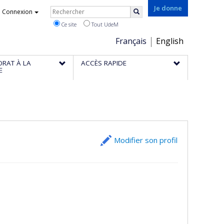
Rechercher
Je donne
Connexion
Rechercher
Ce site
Tout UdeM
Choix
Français
English
de
ORAT À LA
ACCÈS RAPIDE
la
E
langue
Modifier son profil