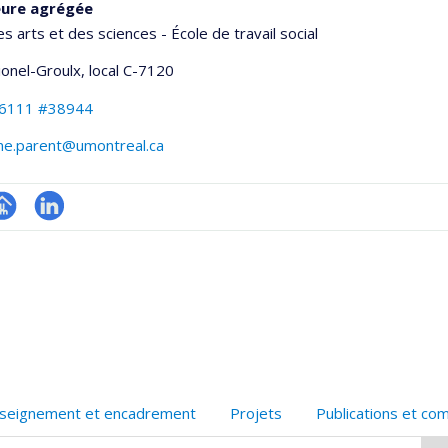
eure agrégée
es arts et des sciences - École de travail social
Lionel-Groulx
, local C-7120
-6111 #38944
ne.parent@umontreal.ca
hGate
age
LinkedIn
rofessionnelle
faculté,département,école)
seignement et encadrement
Projets
Publications et co