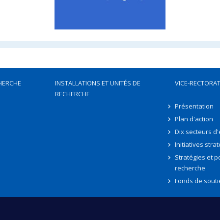
HERCHE
INSTALLATIONS ET UNITÉS DE
VICE-RECTORAT
RECHERCHE
Présentation
Plan d'action
Dix secteurs d
Initiatives stra
Stratégies et po
recherche
Fonds de souti