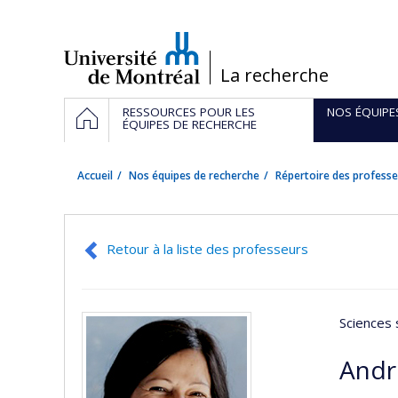
Passer
au
contenu
/
La recherche
Navigation
ACCUEIL
RESSOURCES POUR LES
NOS ÉQUIPE
principale
ÉQUIPES DE RECHERCHE
Accueil
Nos équipes de recherche
Répertoire des professe
Retour à la liste des professeurs
Sciences 
Andr