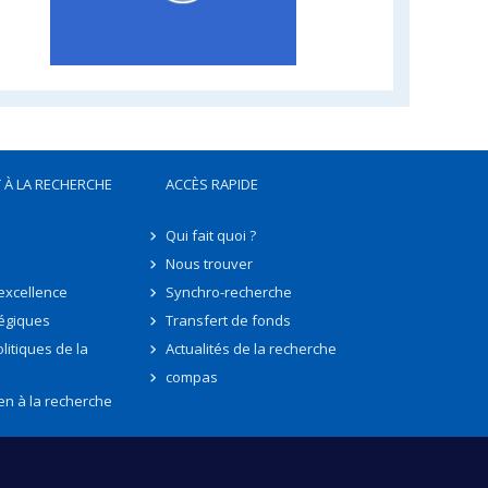
 À LA RECHERCHE
ACCÈS RAPIDE
Qui fait quoi ?
Nous trouver
'excellence
Synchro-recherche
tégiques
Transfert de fonds
litiques de la
Actualités de la recherche
compas
en à la recherche