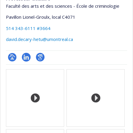
Faculté des arts et des sciences - École de criminologie
Pavillon Lionel-Groulx
, local C4071
514 343-6111 #3664
david.decary-hetu@umontreal.ca
Page
LinkedIn
Google
Médias
professionnelle
Scholar
(faculté,département,école)