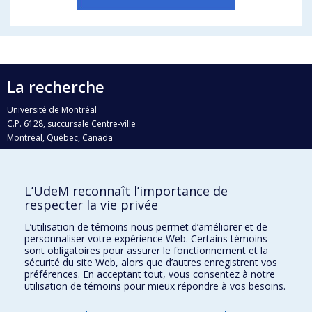
La recherche
Université de Montréal
C.P. 6128, succursale Centre-ville
Montréal, Québec, Canada
H3C 3J7
Courriel:
recherche@umontreal.ca
L’UdeM reconnaît l’importance de
Qui fait quoi?
respecter la vie privée
Nous trouver
L’utilisation de témoins nous permet d’améliorer et de
personnaliser votre expérience Web. Certains témoins
Plan du site
sont obligatoires pour assurer le fonctionnement et la
sécurité du site Web, alors que d’autres enregistrent vos
Accessibilité
préférences. En acceptant tout, vous consentez à notre
utilisation de témoins pour mieux répondre à vos besoins.