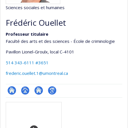
Sciences sociales et humaines
Frédéric Ouellet
Professeur titulaire
Faculté des arts et des sciences - École de criminologie
Pavillon Lionel-Groulx
, local C-4101
514 343-6111 #3651
frederic.ouellet.1@umontreal.ca
ResearchGate
Page
Site
Google
Médias
professionnelle
web
Scholar
(faculté,département,école)
de
l’unité
de