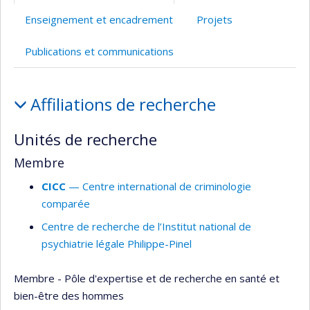
l’unité
Enseignement et encadrement
Projets
de
recherche
Publications et communications
Affiliations
Affiliations de recherche
et
responsabilités
Unités de recherche
Membre
CICC
— Centre international de criminologie
comparée
Centre de recherche de l’Institut national de
psychiatrie légale Philippe-Pinel
Membre - Pôle d'expertise et de recherche en santé et
bien-être des hommes