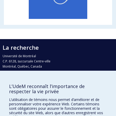
La recherche
Université de Montréal
C.P. 6128, succursale Centre-ville
Montréal, Québec, Canada
H3C 3J7
Courriel:
recherche@umontreal.ca
L’UdeM reconnaît l’importance de
Qui fait quoi?
respecter la vie privée
Nous trouver
L’utilisation de témoins nous permet d’améliorer et de
personnaliser votre expérience Web. Certains témoins
Plan du site
sont obligatoires pour assurer le fonctionnement et la
sécurité du site Web, alors que d’autres enregistrent vos
Accessibilité