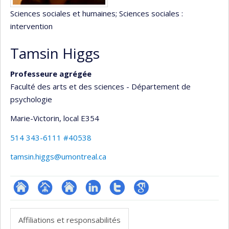
Sciences sociales et humaines
; Sciences sociales :
intervention
Tamsin Higgs
Professeure agrégée
Faculté des arts et des sciences - Département de
psychologie
Marie-Victorin
, local E354
514 343-6111 #40538
tamsin.higgs@umontreal.ca
ResearchGate
Page
Site
LinkedIn
Compte
Google
professionnelle
web
Twitter
Scholar
Affiliations et responsabilités
(faculté,département,école)
de