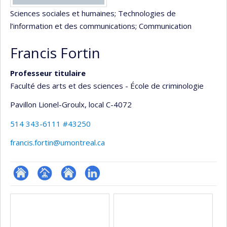
Sciences sociales et humaines
; Technologies de
l’information et des communications
; Communication
Francis Fortin
Professeur titulaire
Faculté des arts et des sciences - École de criminologie
Pavillon Lionel-Groulx
, local C-4072
514 343-6111 #43250
francis.fortin@umontreal.ca
ResearchGate
Page
Site
LinkedIn
Médias
professionnelle
web
(faculté,département,école)
de
l’unité