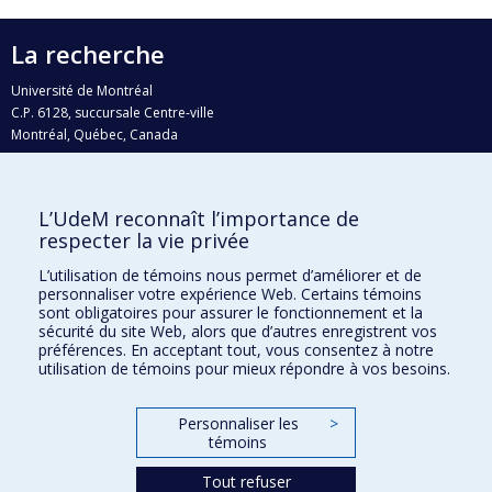
La recherche
Université de Montréal
C.P. 6128, succursale Centre-ville
Montréal, Québec, Canada
H3C 3J7
Courriel:
recherche@umontreal.ca
L’UdeM reconnaît l’importance de
Qui fait quoi?
respecter la vie privée
Nous trouver
L’utilisation de témoins nous permet d’améliorer et de
personnaliser votre expérience Web. Certains témoins
Plan du site
sont obligatoires pour assurer le fonctionnement et la
sécurité du site Web, alors que d’autres enregistrent vos
Accessibilité
préférences. En acceptant tout, vous consentez à notre
utilisation de témoins pour mieux répondre à vos besoins.
Personnaliser les
>
témoins
Tout refuser