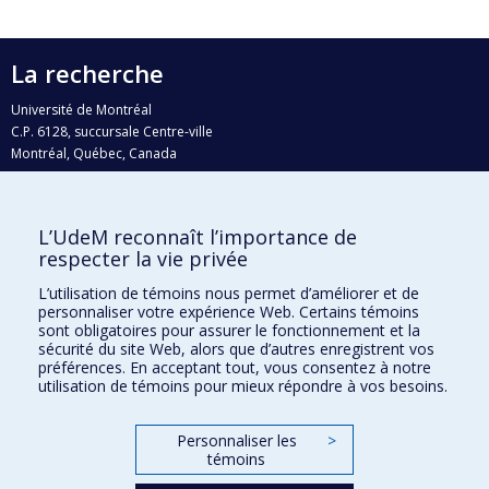
La recherche
Université de Montréal
C.P. 6128, succursale Centre-ville
Montréal, Québec, Canada
H3C 3J7
Courriel:
recherche@umontreal.ca
L’UdeM reconnaît l’importance de
Qui fait quoi?
respecter la vie privée
Nous trouver
L’utilisation de témoins nous permet d’améliorer et de
personnaliser votre expérience Web. Certains témoins
Plan du site
sont obligatoires pour assurer le fonctionnement et la
sécurité du site Web, alors que d’autres enregistrent vos
Accessibilité
préférences. En acceptant tout, vous consentez à notre
utilisation de témoins pour mieux répondre à vos besoins.
Personnaliser les
>
témoins