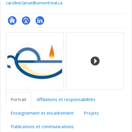
caroline.larue@umontreal.ca
ResearchGate
Page
LinkedIn
Médias
professionnelle
(faculté,département,école)
Portrait
Affiliations et responsabilités
Enseignement et encadrement
Projets
Publications et communications