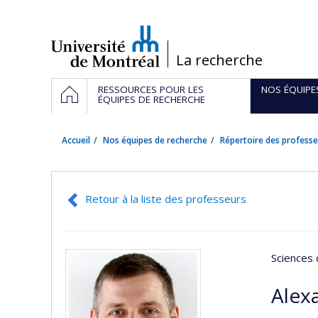
Passer
au
contenu
/
La recherche
Navigation
ACCUEIL
RESSOURCES POUR LES
NOS ÉQUIPE
principale
ÉQUIPES DE RECHERCHE
Accueil
Nos équipes de recherche
Répertoire des professe
Retour à la liste des professeurs
Sciences 
Alex