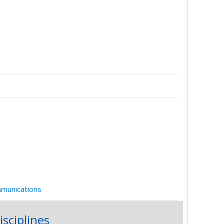
mmunications
isciplines