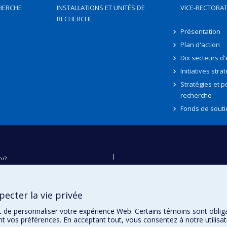
HERCHE
INSTALLATIONS ET UNITÉS DE
VICE-RECTORAT
RECHERCHE
Présentation
Plan d'action
Dix secteurs d
Initiatives stra
Stratégies et po
recherche
Fonds de souti
oi?
ver
e
ecter la vie privée
té
t de personnaliser votre expérience Web. Certains témoins sont oblig
ent vos préférences. En acceptant tout, vous consentez à notre utili