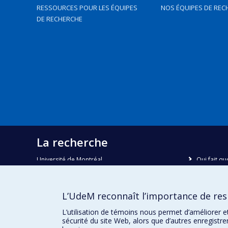
RESSOURCES POUR LES ÉQUIPES
NOS ÉQUIPES DE REC
DE RECHERCHE
La recherche
Université de Montréal
Qui fait qu
C.P. 6128, succursale Centre-ville
Nous trou
Montréal, Québec, Canada
H3C 3J7
Plan du sit
L’UdeM reconnaît l’importance de resp
Accessibili
Courriel:
recherche@umontreal.ca
L’utilisation de témoins nous permet d’améliorer e
sécurité du site Web, alors que d’autres enregistr