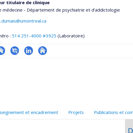
r titulaire de clinique
e médecine - Département de psychiatrie et d’addictologie
e.dumais@umontreal.ca
méro :
514 251-4000 #3925
(Laboratoire)
hGate
te
PubMed
LinkedIn
Autre
eb
site
e
web
unité
e
echerche
seignement et encadrement
Projets
Publications et co
D