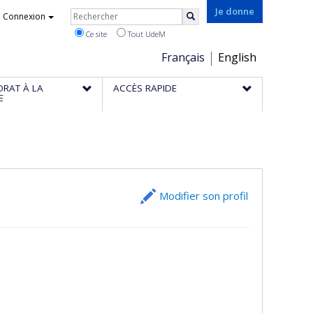
Rechercher
Je donne
Connexion
Rechercher
Ce site
Tout UdeM
Choix
Français
English
de
ORAT À LA
ACCÈS RAPIDE
la
E
langue
Modifier son profil