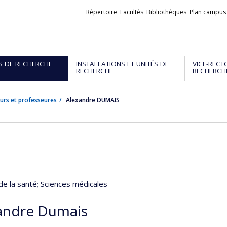
Liens
Répertoire
Facultés
Bibliothèques
Plan campus
externes
S DE RECHERCHE
INSTALLATIONS ET UNITÉS DE
VICE-RECT
RECHERCHE
RECHERCH
urs et professeures
Alexandre DUMAIS
de la santé
; Sciences médicales
andre Dumais