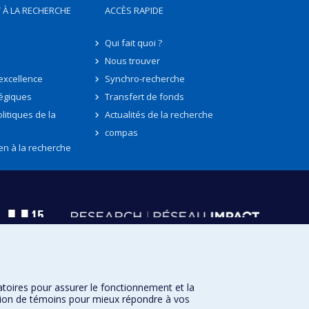
 À LA RECHERCHE
ACCÈS RAPIDE
Qui fait quoi ?
Nous trouver
'excellence
Synchro-recherche
tégiques
Transfert de fonds
litiques de la
Actualités de la recherche
compas
en à la recherche
atoires pour assurer le fonctionnement et la
sation de témoins pour mieux répondre à vos