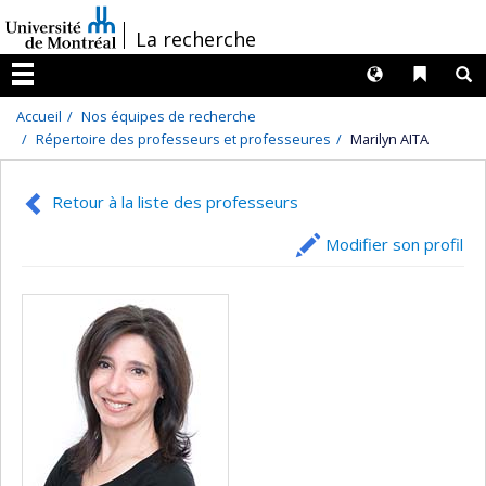
Passer
/
La recherche
au
contenu
Langues
Liens 
R
Menu
Accueil
Nos équipes de recherche
Répertoire des professeurs et professeures
Marilyn AITA
Retour à la liste des professeurs
Modifier son profil