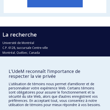
La recherche
Université de Montréal
C.P. 6128, succursale Centre-ville
Montréal, Québec, Canada
H3C 3J7
Courriel:
recherche@umontreal.ca
L’UdeM reconnaît l’importance de
respecter la vie privée
Qui fait quoi?
Nous trouver
L’utilisation de témoins nous permet d’améliorer et de
personnaliser votre expérience Web. Certains témoins
Plan du site
sont obligatoires pour assurer le fonctionnement et la
sécurité du site Web, alors que d’autres enregistrent vos
Accessibilité
préférences. En acceptant tout, vous consentez à notre
utilisation de témoins pour mieux répondre à vos besoins.