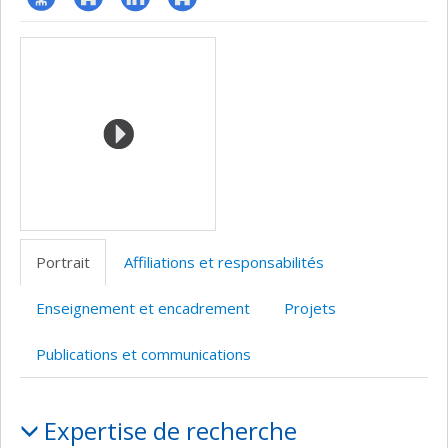
Page
Site
LinkedIn
Autre
Médias
professionnelle
web
site
(faculté,département,école)
de
web
l’unité
de
recherche
Portrait
Affiliations et responsabilités
Enseignement et encadrement
Projets
Publications et communications
Portrait
Expertise de recherche