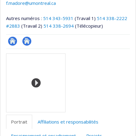
f.madore@umontreal.ca
Autres numéros :
514 343-5931
(Travail 1)
514 338-2222
#2883
(Travail 2)
514 338-2694
(Télécopieur)
Site
Autre
Médias
web
site
de
web
l’unité
de
recherche
Portrait
Affiliations et responsabilités
Enseignement et encadrement
Projets