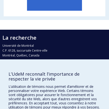
La recherche
Université de Montréal
C.P. 6128, succursale Centre-ville
Montréal, Québec, Canada
H3C 3J7
Courriel:
recherche@umontreal.ca
L’UdeM reconnaît l’importance de
Qui fait quoi?
respecter la vie privée
Nous trouver
L’utilisation de témoins nous permet d’améliorer et de
personnaliser votre expérience Web. Certains témoins
Plan du site
sont obligatoires pour assurer le fonctionnement et la
sécurité du site Web, alors que d’autres enregistrent vos
Accessibilité
préférences. En acceptant tout, vous consentez à notre
utilisation de témoins pour mieux répondre à vos besoins.