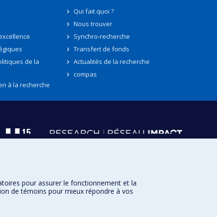
Qui fait quoi ?
Nous trouver
'excellence
Synchro-recherche
tégiques
Transfert de fonds
litiques de la
Actualités de la recherche
compas
en à la recherche
atoires pour assurer le fonctionnement et la
sation de témoins pour mieux répondre à vos