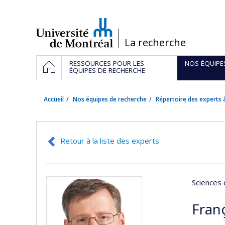
Passer
au
contenu
/
La recherche
Navigation
ACCUEIL
RESSOURCES POUR LES
NOS ÉQUIPE
principale
ÉQUIPES DE RECHERCHE
Accueil
Nos équipes de recherche
Répertoire des experts à
Retour à la liste des experts
Sciences 
Fran