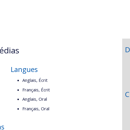
te
eb
he
édias
D
Langues
Anglais, Écrit
Français, Écrit
C
Anglais, Oral
Français, Oral
as