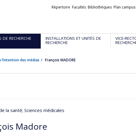
Liens
Répertoire
Facultés
Bibliothèques
Plan campus
externes
S DE RECHERCHE
INSTALLATIONS ET UNITÉS DE
VICE-RECT
RECHERCHE
RECHERCH
 l’intention des médias
François MADORE
de la santé
; Sciences médicales
çois Madore