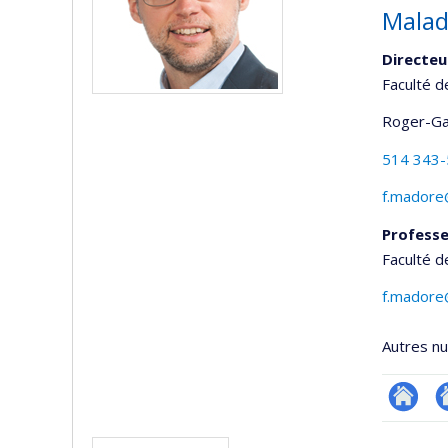
Malad
Directe
Faculté 
Roger-Ga
514 343
f.madore
Professe
Faculté 
f.madore
Autres n
Site
A