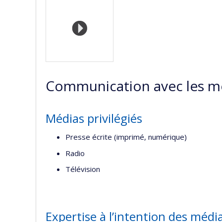
Médias
web
si
de
w
l’unité
de
recherc
Communication avec les m
Médias privilégiés
Presse écrite (imprimé, numérique)
Radio
Télévision
Expertise à l’intention des médi