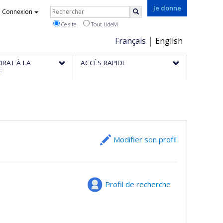
Rechercher
Je donne
Connexion
Rechercher
Ce site
Tout UdeM
Choix
Français
English
de
ORAT À LA
ACCÈS RAPIDE
la
E
langue
Modifier son profil
Profil de recherche