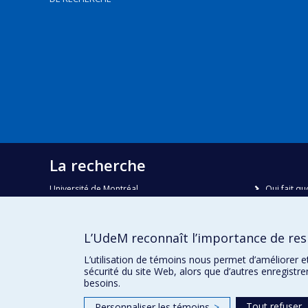
La recherche
Université de Montréal
Qui fait qu
C.P. 6128, succursale Centre-ville
Nous trou
Montréal, Québec, Canada
H3C 3J7
Plan du sit
L’UdeM reconnaît l’importance de resp
Accessibili
Courriel:
recherche@umontreal.ca
L’utilisation de témoins nous permet d’améliorer e
sécurité du site Web, alors que d’autres enregistr
besoins.
Tout refuser
Personnaliser les témoins
>