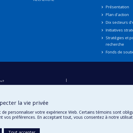
Présentation
Plan d'action
Dix secteurs d
Initiatives stra
Stratégies et po
recherche
Fonds de souti
oi?
ver
e
ecter la vie privée
té
t de personnaliser votre expérience Web. Certains témoins sont oblig
ent vos préférences. En acceptant tout, vous consentez à notre utili
Tout accepter