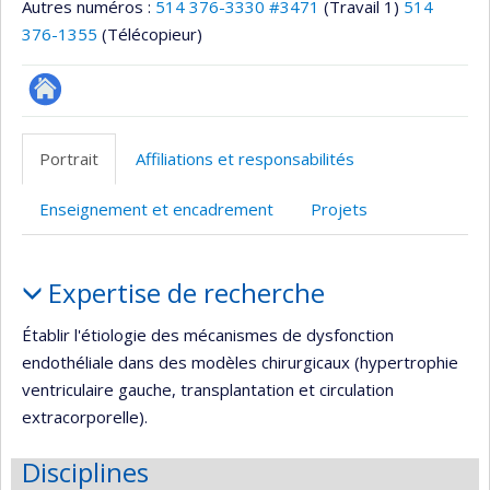
Autres numéros :
514 376-3330 #3471
(Travail 1)
514
376-1355
(Télécopieur)
Site
web
Portrait
Affiliations et responsabilités
de
l’unité
Enseignement et encadrement
Projets
de
recherche
Portrait
Expertise de recherche
Établir l'étiologie des mécanismes de dysfonction
endothéliale dans des modèles chirurgicaux (hypertrophie
ventriculaire gauche, transplantation et circulation
extracorporelle).
Disciplines