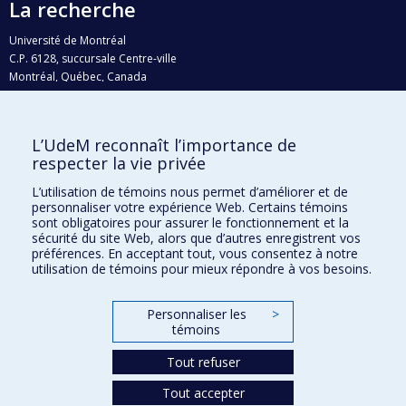
La recherche
Université de Montréal
C.P. 6128, succursale Centre-ville
Montréal, Québec, Canada
H3C 3J7
Courriel:
recherche@umontreal.ca
L’UdeM reconnaît l’importance de
Qui fait quoi?
respecter la vie privée
Nous trouver
L’utilisation de témoins nous permet d’améliorer et de
personnaliser votre expérience Web. Certains témoins
Plan du site
sont obligatoires pour assurer le fonctionnement et la
sécurité du site Web, alors que d’autres enregistrent vos
Accessibilité
préférences. En acceptant tout, vous consentez à notre
utilisation de témoins pour mieux répondre à vos besoins.
Personnaliser les
>
témoins
Tout refuser
Tout accepter