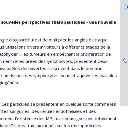
l’unité
D
de
recherche
 nouvelles perspectives thérapeutiques - une nouvelle
ie d’aujourd’hui est de multiplier les angles d’attaque
s utiliserons divers inhibiteurs à différents stades de la
 asphyxier » les tumeurs en empêchant la prolifération de
C
amment celles tirées des lymphocytes, présentent deux
avaux. Nos découvertes s’inscrivent dans le domaine
ui sont issues des lymphocytes, nous attaquons les maladies
angiogénèse.
 Ces particules se présentent en quelque sorte comme les
ttes sanguines, des cellules endothéliales et des
moment l’existence des MP, mais nous ignorions totalement
tique. Or, des travaux menés sur les microparticules