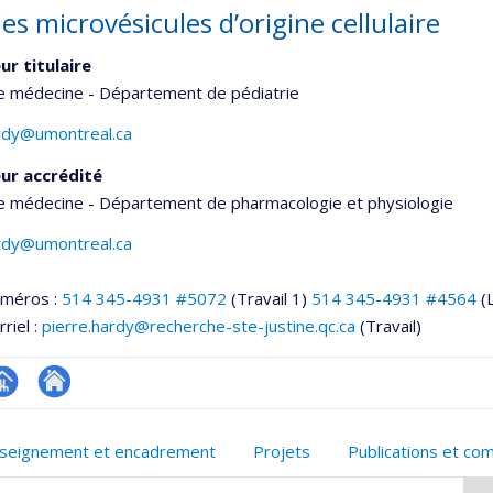
es microvésicules d’origine cellulaire
ur titulaire
de médecine - Département de pédiatrie
ardy@umontreal.ca
ur accrédité
de médecine - Département de pharmacologie et physiologie
ardy@umontreal.ca
uméros :
514 345-4931 #5072
(Travail 1)
514 345-4931 #4564
(
riel :
pierre.hardy@recherche-ste-justine.qc.ca
(Travail)
hGate
age
Site
rofessionnelle
web
seignement et encadrement
Projets
Publications et co
faculté,département,école)
de