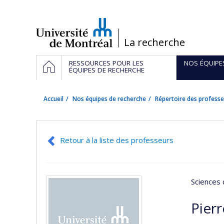
Passer
au
contenu
/
La recherche
Navigation
ACCUEIL
RESSOURCES POUR LES
NOS ÉQUIPE
principale
ÉQUIPES DE RECHERCHE
Accueil
Nos équipes de recherche
Répertoire des professe
Retour à la liste des professeurs
Sciences 
Pier