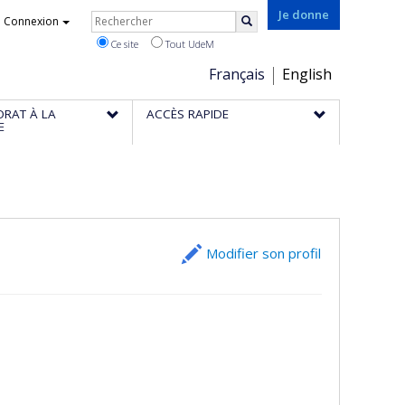
Rechercher
Je donne
Connexion
Rechercher
Ce site
Tout UdeM
Choix
Français
English
de
ORAT À LA
ACCÈS RAPIDE
la
E
langue
Modifier son profil