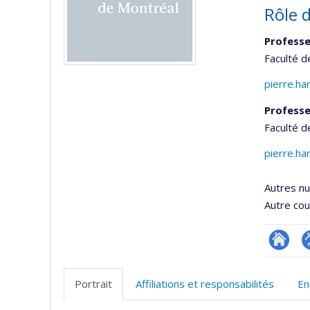
Rôle d
Professe
Faculté 
pierre.h
Professe
Faculté 
pierre.h
Autres n
Autre cour
Researc
P
p
Portrait
Affiliations et responsabilités
En
(