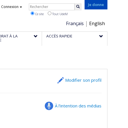
Rechercher
Je donne
Connexion
Rechercher
Ce site
Tout UdeM
Choix
Français
English
de
ORAT À LA
ACCÈS RAPIDE
la
E
langue
Modifier son profil
À l’intention des médias