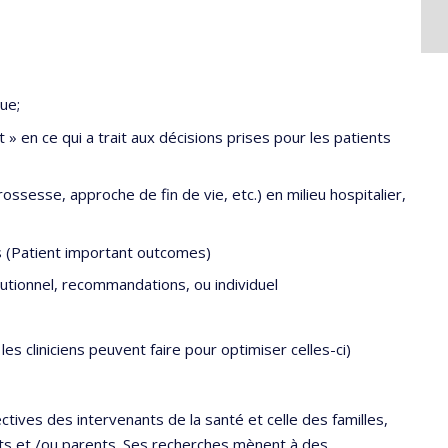
ue;
t » en ce qui a trait aux décisions prises pour les patients
ossesse, approche de fin de vie, etc.) en milieu hospitalier,
es (Patient important outcomes)
itutionnel, recommandations, ou individuel
les cliniciens peuvent faire pour optimiser celles-ci)
ctives des intervenants de la santé et celle des familles,
ts et /ou parents. Ses recherches mènent à des