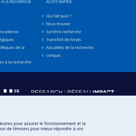
 À LA RECHERCHE
ACCÈS RAPIDE
Qui fait quoi ?
Nous trouver
'excellence
Synchro-recherche
tégiques
Transfert de fonds
litiques de la
Actualités de la recherche
compas
en à la recherche
atoires pour assurer le fonctionnement et la
sation de témoins pour mieux répondre à vos