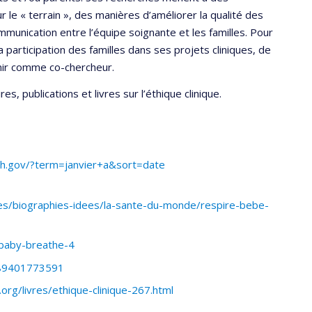
 le « terrain », des manières d’améliorer la qualité des
mmunication entre l’équipe soignante et les familles. Pour
la participation des familles dans ses projets cliniques, de
enir comme co-chercheur.
s, publications et livres sur l’éthique clinique.
nih.gov/?term=janvier+a&sort=date
es/biographies-idees/la-sante-du-monde/respire-bebe-
-baby-breathe-4
789401773591
.org/livres/ethique-clinique-267.html