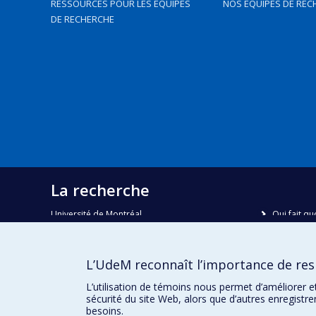
RESSOURCES POUR LES ÉQUIPES
NOS ÉQUIPES DE REC
DE RECHERCHE
La recherche
Université de Montréal
Qui fait qu
C.P. 6128, succursale Centre-ville
Nous trou
Montréal, Québec, Canada
H3C 3J7
Plan du sit
L’UdeM reconnaît l’importance de resp
Accessibili
Courriel:
recherche@umontreal.ca
L’utilisation de témoins nous permet d’améliorer e
sécurité du site Web, alors que d’autres enregistr
besoins.