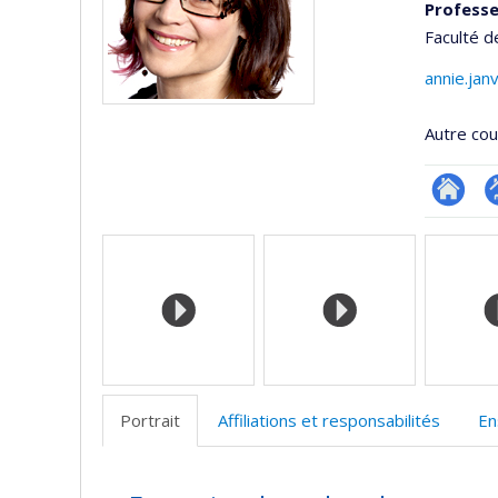
Professe
Faculté 
annie.jan
Autre cour
Researc
P
Médias
p
(
Portrait
Affiliations et responsabilités
En
Portrait