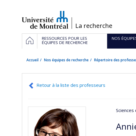
Passer
au
contenu
/
La recherche
Navigation
ACCUEIL
RESSOURCES POUR LES
NOS ÉQUIPE
principale
ÉQUIPES DE RECHERCHE
Accueil
Nos équipes de recherche
Répertoire des professe
Retour à la liste des professeurs
Sciences 
Annie