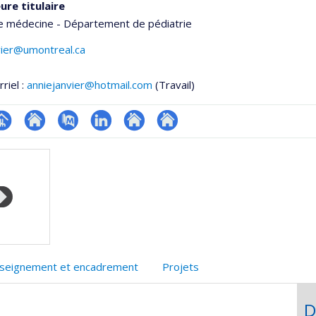
ure titulaire
de médecine - Département de pédiatrie
vier@umontreal.ca
riel :
anniejanvier@hotmail.com
(Travail)
hGate
age
Site
PubMed
LinkedIn
Autre
Autre
rofessionnelle
web
site
site
faculté,département,école)
de
web
web
l’unité
de
recherche
seignement et encadrement
Projets
D