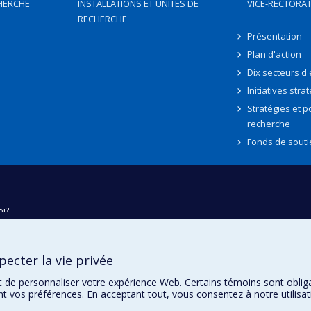
HERCHE
INSTALLATIONS ET UNITÉS DE
VICE-RECTORAT
RECHERCHE
Présentation
Plan d'action
Dix secteurs d
Initiatives stra
Stratégies et po
recherche
Fonds de souti
oi?
ver
e
ecter la vie privée
té
t de personnaliser votre expérience Web. Certains témoins sont oblig
ent vos préférences. En acceptant tout, vous consentez à notre utili