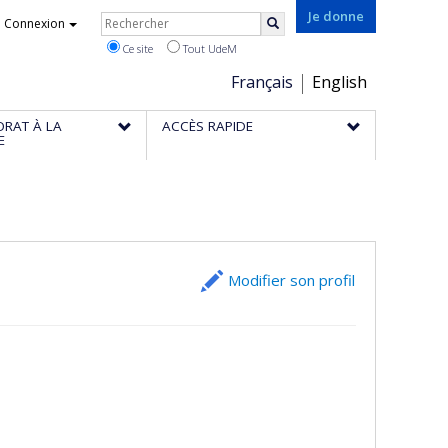
Rechercher
Je donne
Connexion
Rechercher
Ce site
Tout UdeM
Choix
Français
English
de
ORAT À LA
ACCÈS RAPIDE
la
E
langue
Modifier son profil