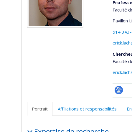
Professe
Faculté d
Pavillon 
514 343
erick.lac
Cherche
Faculté d
erick.lac
Page
professi
Portrait
Affiliations et responsabilités
En
(faculté
Portrait
Expertise de recherche