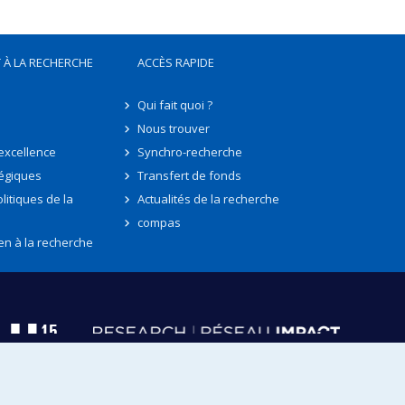
 À LA RECHERCHE
ACCÈS RAPIDE
Qui fait quoi ?
Nous trouver
'excellence
Synchro-recherche
tégiques
Transfert de fonds
litiques de la
Actualités de la recherche
compas
en à la recherche