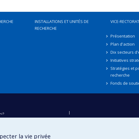
HERCHE
INSTALLATIONS ET UNITÉS DE
VICE-RECTORAT
RECHERCHE
Présentation
Plan d'action
Dix secteurs d
Initiatives stra
Stratégies et po
recherche
Fonds de souti
oi?
ver
e
ecter la vie privée