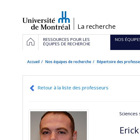
Passer
au
contenu
/
La recherche
Navigation
ACCUEIL
RESSOURCES POUR LES
NOS ÉQUIPE
principale
ÉQUIPES DE RECHERCHE
Accueil
Nos équipes de recherche
Répertoire des professe
Retour à la liste des professeurs
Sciences 
Erick