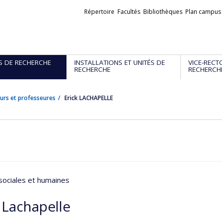
Liens
Répertoire
Facultés
Bibliothèques
Plan campus
externes
S DE RECHERCHE
INSTALLATIONS ET UNITÉS DE
VICE-RECT
RECHERCHE
RECHERCH
urs et professeures
Erick LACHAPELLE
sociales et humaines
 Lachapelle