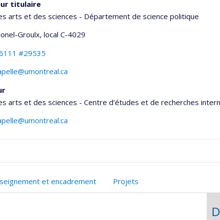
ur titulaire
es arts et des sciences - Département de science politique
Lionel-Groulx
, local C-4029
-6111 #29535
hapelle@umontreal.ca
ur
es arts et des sciences - Centre d'études et de recherches inter
hapelle@umontreal.ca
onnelle
seignement et encadrement
Projets
,département,école)
D