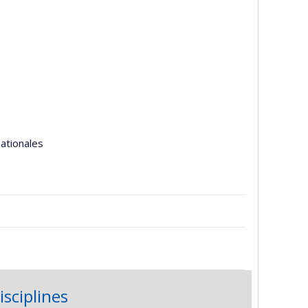
nationales
isciplines