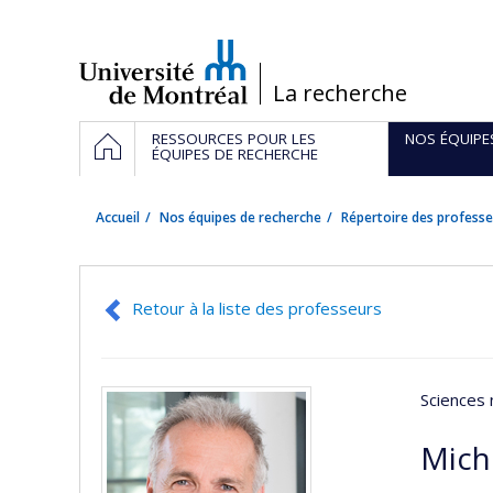
Passer
au
contenu
/
La recherche
Navigation
ACCUEIL
RESSOURCES POUR LES
NOS ÉQUIPE
principale
ÉQUIPES DE RECHERCHE
Accueil
Nos équipes de recherche
Répertoire des professe
Retour à la liste des professeurs
Sciences 
Mich