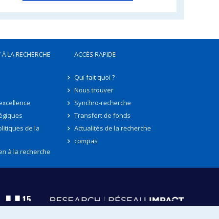
 À LA RECHERCHE
ACCÈS RAPIDE
Qui fait quoi ?
Nous trouver
'excellence
Synchro-recherche
tégiques
Transfert de fonds
litiques de la
Actualités de la recherche
compas
en à la recherche