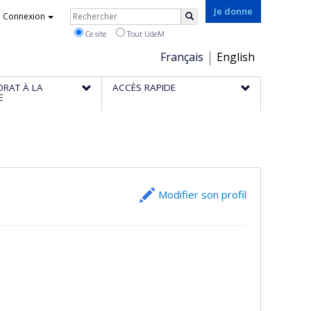
Rechercher
Je donne
Connexion
Rechercher
Ce site
Tout UdeM
Choix
Français
English
de
ORAT À LA
ACCÈS RAPIDE
la
E
langue
Modifier son profil