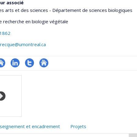
ur associé
es arts et des sciences - Département de sciences biologiques
de recherche en biologie végétale
-1862
abrecque@umontreal.ca
te
LinkedIn
Compte
Autre
onnelle
eb
Twitter
site
,département,école)
e
web
unité
e
echerche
seignement et encadrement
Projets