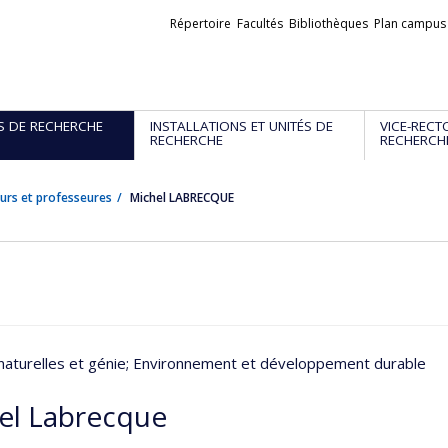
Liens
Répertoire
Facultés
Bibliothèques
Plan campus
externes
S DE RECHERCHE
INSTALLATIONS ET UNITÉS DE
VICE-RECT
RECHERCHE
RECHERCH
urs et professeures
Michel LABRECQUE
naturelles et génie
; Environnement et développement durable
el Labrecque