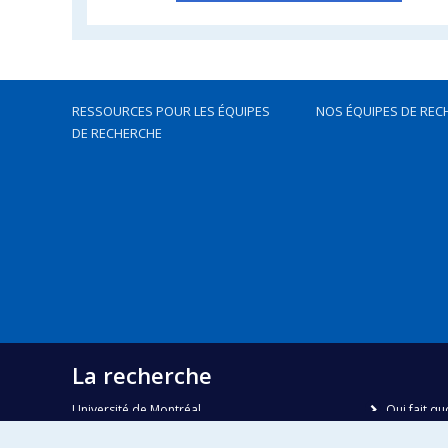
RESSOURCES POUR LES ÉQUIPES
NOS ÉQUIPES DE REC
DE RECHERCHE
La recherche
Université de Montréal
Qui fait qu
C.P. 6128, succursale Centre-ville
Nous trou