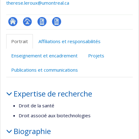
therese.leroux@umontreal.ca
ResearchGate
Page
CV
CV
professionnelle
en
Portrait
Affiliations et responsabilités
(faculté,département,école)
anglais
Enseignement et encadrement
Projets
Publications et communications
Portrait
Expertise de recherche
Droit de la santé
Droit associé aux biotechnologies
Biographie