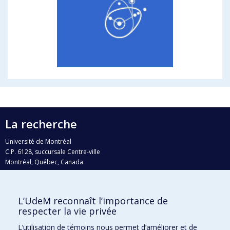
La recherche
Université de Montréal
C.P. 6128, succursale Centre-ville
Montréal, Québec, Canada
H3C 3J7
Courriel:
recherche@umontreal.ca
L’UdeM reconnaît l’importance de
Qui fait quoi?
respecter la vie privée
Nous trouver
L’utilisation de témoins nous permet d’améliorer et de