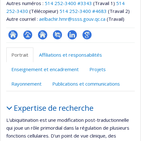
Autres numéros :
514 252-3400 #3343
(Travail 1)
514
252-3430
(Télécopieur)
514 252-3400 #4683
(Travail 2)
Autre courriel :
aelbachir.hmr@ssss.gouv.qc.ca
(Travail)
ResearchGate
Page
Site
PubMed
LinkedIn
Google
professionnelle
web
Scholar
Portrait
Affiliations et responsabilités
(faculté,département,école)
de
l’unité
Enseignement et encadrement
Projets
de
recherche
Rayonnement
Publications et communications
Portrait
Expertise de recherche
L'ubiquitination est une modification post-traductionnelle
qui joue un rôle primordial dans la régulation de plusieurs
fonctions cellulaires. D'un point de vue clinique, des