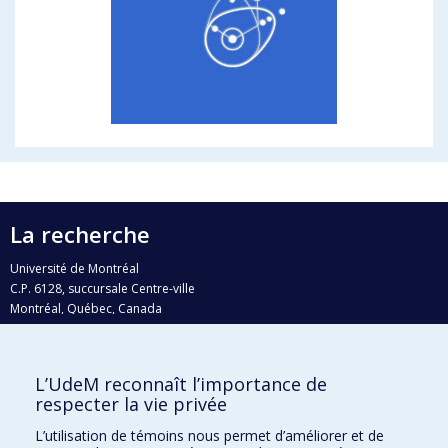
La recherche
Université de Montréal
C.P. 6128, succursale Centre-ville
Montréal, Québec, Canada
H3C 3J7
Courriel:
recherche@umontreal.ca
L’UdeM reconnaît l’importance de
Qui fait quoi?
respecter la vie privée
Nous trouver
L’utilisation de témoins nous permet d’améliorer et de