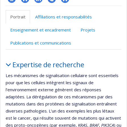
Page
Site
LinkedIn
Compte
Autre
professionnelle
web
Twitter
site
Portrait
Affiliations et responsabilités
(faculté,département,école)
de
web
l’unité
Enseignement et encadrement
Projets
de
recherche
Publications et communications
Portrait
Expertise de recherche
Les mécanismes de signalisation cellulaire sont essentiels
pour que les cellules intègrent les signaux de
l’environnement externe génèrent des réponses
adaptées. La dérégulation de ces mécanismes par des
mutations dans des protéines de signalisation entraînent
diverses pathologies. L’un des exemples les plus létaux
est le cancer, qui résulte souvent de mutations qui activent
des proto-oncogènes (par exemple,
KRAS
,
BRAF
,
PIK3CA
) ou