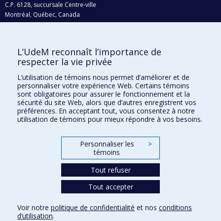
C.P. 6128, succursale Centre-ville
Montréal, Québec, Canada
H3C 3J7
Courriel:
recherche@umontreal.ca
L’UdeM reconnaît l’importance de
respecter la vie privée
Qui fait quoi?
Nous trouver
L’utilisation de témoins nous permet d’améliorer et de
personnaliser votre expérience Web. Certains témoins
Plan du site
sont obligatoires pour assurer le fonctionnement et la
sécurité du site Web, alors que d’autres enregistrent vos
Accessibilité
préférences. En acceptant tout, vous consentez à notre
utilisation de témoins pour mieux répondre à vos besoins.
Personnaliser les
>
témoins
Tout refuser
Tout accepter
Confidentialité
Voir notre
politique de confidentialité
et nos
conditions
Conditions d’utilisation
d’utilisation
.