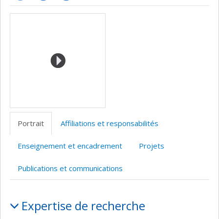
PubMed
Autre
Autre
Médias
site
site
web
web
Portrait
Affiliations et responsabilités
Enseignement et encadrement
Projets
Publications et communications
Portrait
Expertise de recherche