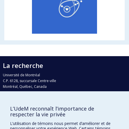
La recherche
Université de Montréal
C.P. 6128, succursale Centre-ville
Montréal, Québec, Canada
H3C 3J7
Courriel:
recherche@umontreal.ca
L’UdeM reconnaît l’importance de
Qui fait quoi?
respecter la vie privée
Nous trouver
L’utilisation de témoins nous permet d’améliorer et de
personnaliser votre expérience Web. Certains témoins