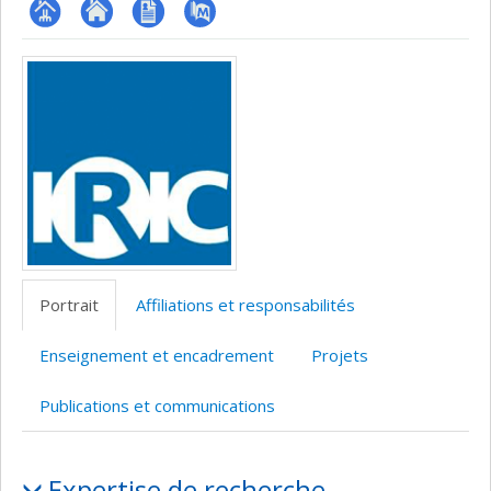
Page
Site
CV
PubMed
Médias
professionnelle
web
(faculté,département,école)
de
l’unité
de
recherche
Portrait
Affiliations et responsabilités
Enseignement et encadrement
Projets
Publications et communications
Portrait
Expertise de recherche