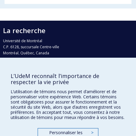
La recherche
Université de Montréal
C.P. 6128, succursale Centre-ville
Montréal, Québec, Canada
H3C 3J7
Courriel:
recherche@umontreal.ca
L’UdeM reconnaît l’importance de
Qui fait quoi?
respecter la vie privée
Nous trouver
L’utilisation de témoins nous permet d’améliorer et de
personnaliser votre expérience Web. Certains témoins
Plan du site
sont obligatoires pour assurer le fonctionnement et la
sécurité du site Web, alors que d’autres enregistrent vos
Accessibilité
préférences. En acceptant tout, vous consentez à notre
utilisation de témoins pour mieux répondre à vos besoins.
Personnaliser les
>