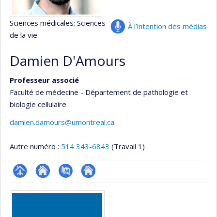
Sciences médicales
; Sciences
À l’intention des médias
de la vie
Damien D'Amours
Professeur associé
Faculté de médecine - Département de pathologie et
biologie cellulaire
damien.damours@umontreal.ca
Autre numéro :
514 343-6843
(Travail 1)
Page
Site
PubMed
Autre
Médias
professionnelle
web
site
(faculté,département,école)
de
web