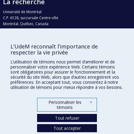
La recherche
Université de Montréal
C.P. 6128, succursale Centre-ville
Montréal, Québec, Canada
H3C 3J7
Courriel:
recherche@umontreal.ca
L’UdeM reconnaît l’importance de
Qui fait quoi?
respecter la vie privée
Nous trouver
L’utilisation de témoins nous permet d’améliorer et de
personnaliser votre expérience Web. Certains témoins
Plan du site
sont obligatoires pour assurer le fonctionnement et la
sécurité du site Web, alors que d’autres enregistrent vos
Accessibilité
préférences. En acceptant tout, vous consentez à notre
utilisation de témoins pour mieux répondre à vos besoins.
Personnaliser les
>
témoins
Tout refuser
Tout accepter