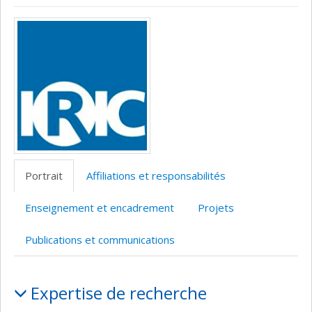
Page
CV
Autre
Médias
professionnelle
site
(faculté,département,école)
web
Portrait
Affiliations et responsabilités
Enseignement et encadrement
Projets
Publications et communications
Portrait
Expertise de recherche