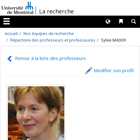
Passer
/
La recherche
au
contenu
Langues
Liens 
R
Menu
Accueil
Nos équipes de recherche
Répertoire des professeurs et professeures
Sylvie MADER
Retour à la liste des professeurs
Modifier son profil