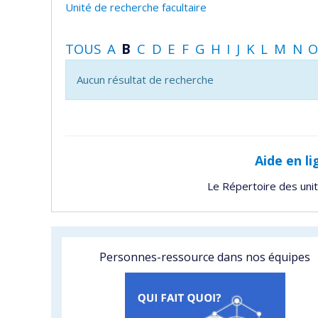
Unité de recherche facultaire
TOUS
A
B
C
D
E
F
G
H
I
J
K
L
M
N
Aucun résultat de recherche
Aide en li
Le Répertoire des uni
Personnes-ressource dans nos équipes