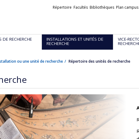
Liens
Répertoire
Facultés
Bibliothèques
Plan campus
externes
S DE RECHERCHE
INSTALLATIONS ET UNITÉS DE
VICE-RECT
RECHERCHE
RECHERCH
stallation ou une unité de recherche
Répertoire des unités de recherche
cherche
A
R
R
d