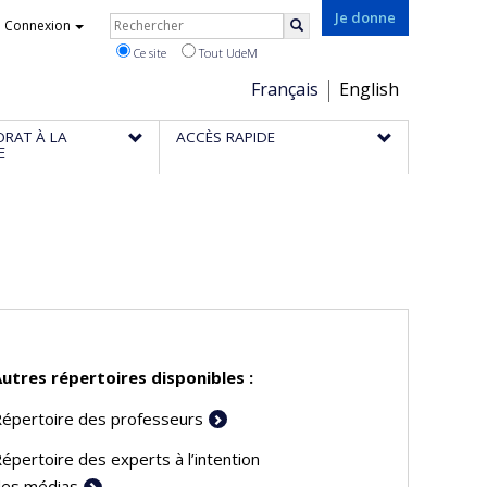
Rechercher
Je donne
Connexion
Rechercher
Ce site
Tout UdeM
Choix
Français
English
de
ORAT À LA
ACCÈS RAPIDE
la
E
langue
utres répertoires disponibles :
épertoire des professeurs
épertoire des experts à l’intention
es médias