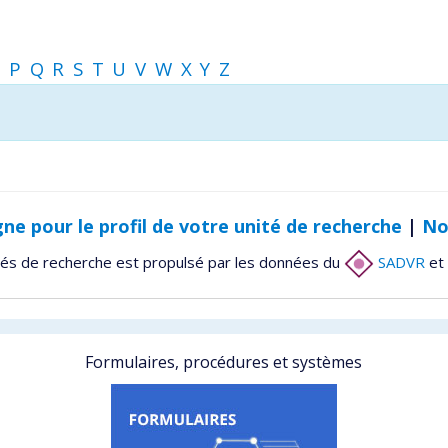
O
P
Q
R
S
T
U
V
W
X
Y
Z
gne pour le profil de votre unité de recherche
|
No
tés de recherche est propulsé par les données du
SADVR
et 
Formulaires, procédures et systèmes