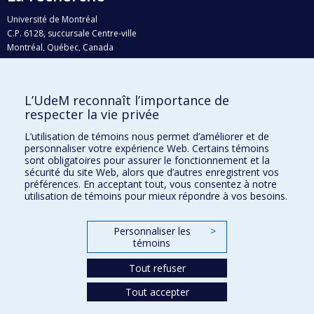
Université de Montréal
C.P. 6128, succursale Centre-ville
Montréal, Québec, Canada
H3C 3J7
Courriel:
recherche@umontreal.ca
L’UdeM reconnaît l’importance de
Qui fait quoi?
respecter la vie privée
Nous trouver
L’utilisation de témoins nous permet d’améliorer et de
personnaliser votre expérience Web. Certains témoins
Plan du site
sont obligatoires pour assurer le fonctionnement et la
sécurité du site Web, alors que d’autres enregistrent vos
Accessibilité
préférences. En acceptant tout, vous consentez à notre
utilisation de témoins pour mieux répondre à vos besoins.
Personnaliser les
>
témoins
Tout refuser
Tout accepter