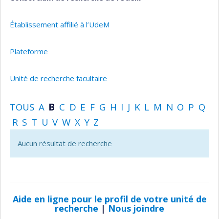
Établissement affilié à l’UdeM
Plateforme
Unité de recherche facultaire
TOUS
A
B
C
D
E
F
G
H
I
J
K
L
M
N
O
P
Q
R
S
T
U
V
W
X
Y
Z
Aucun résultat de recherche
Aide en ligne pour le profil de votre unité de
recherche
|
Nous joindre