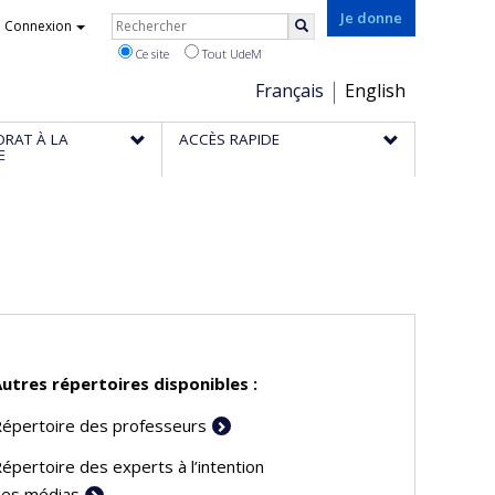
Rechercher
Je donne
Connexion
Rechercher
Ce site
Tout UdeM
Choix
Français
English
de
ORAT À LA
ACCÈS RAPIDE
la
E
langue
utres répertoires disponibles :
épertoire des professeurs
épertoire des experts à l’intention
es médias