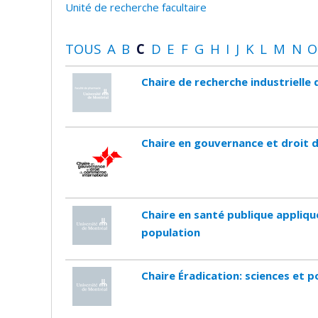
Unité de recherche facultaire
TOUS
A
B
C
D
E
F
G
H
I
J
K
L
M
N
O
Chaire de recherche industriell
Chaire en gouvernance et droit 
Chaire en santé publique appliqu
population
Chaire Éradication: sciences et p