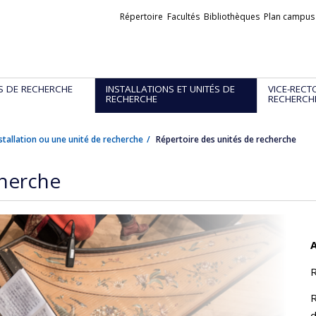
Liens
Répertoire
Facultés
Bibliothèques
Plan campus
externes
S DE RECHERCHE
INSTALLATIONS ET UNITÉS DE
VICE-RECT
RECHERCHE
RECHERCH
stallation ou une unité de recherche
Répertoire des unités de recherche
cherche
A
R
R
d