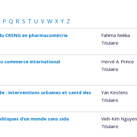
P
Q
R
S
T
U
V
W
X
Y
Z
e du CRSNG en pharmacométrie
Fahima Nekka
Titulaire
du commerce international
Hervé A. Prince
Titulaire
ée : interventions urbaines et santé des
Yan Kestens
Titulaire
olitiques d’un monde sans sida
Vinh-Kim Nguyen
Titulaire