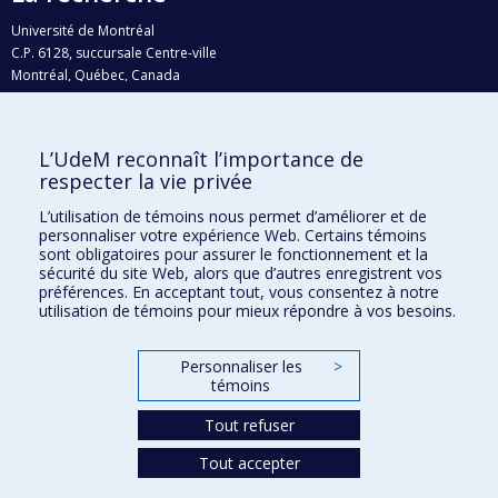
Université de Montréal
C.P. 6128, succursale Centre-ville
Montréal, Québec, Canada
H3C 3J7
Courriel:
recherche@umontreal.ca
L’UdeM reconnaît l’importance de
Qui fait quoi?
respecter la vie privée
Nous trouver
L’utilisation de témoins nous permet d’améliorer et de
personnaliser votre expérience Web. Certains témoins
Plan du site
sont obligatoires pour assurer le fonctionnement et la
sécurité du site Web, alors que d’autres enregistrent vos
Accessibilité
préférences. En acceptant tout, vous consentez à notre
utilisation de témoins pour mieux répondre à vos besoins.
Personnaliser les
>
témoins
Tout refuser
Tout accepter