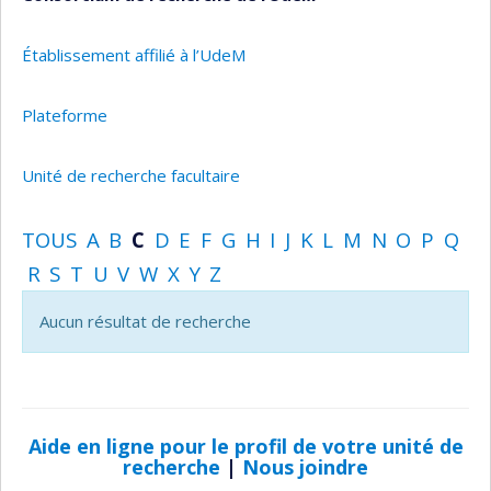
Établissement affilié à l’UdeM
Plateforme
Unité de recherche facultaire
TOUS
A
B
C
D
E
F
G
H
I
J
K
L
M
N
O
P
Q
R
S
T
U
V
W
X
Y
Z
Aucun résultat de recherche
Aide en ligne pour le profil de votre unité de
recherche
|
Nous joindre