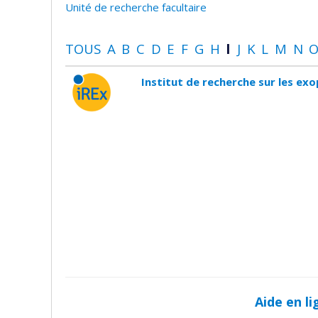
Unité de recherche facultaire
TOUS
A
B
C
D
E
F
G
H
I
J
K
L
M
N
Institut de recherche sur les ex
Aide en li