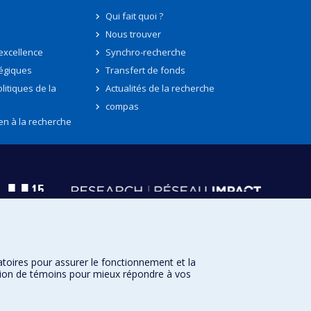
Qui fait quoi ?
Nous trouver
'excellence
Synchro-recherche
tégiques
Transfert de fonds
litiques de la
Actualités de la recherche
compas
en à la recherche
atoires pour assurer le fonctionnement et la
sation de témoins pour mieux répondre à vos