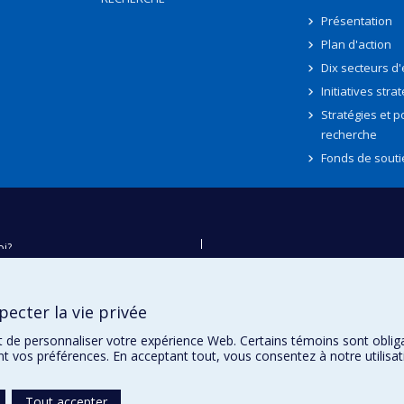
Présentation
Plan d'action
Dix secteurs d
Initiatives stra
Stratégies et po
recherche
Fonds de souti
oi?
ver
e
ecter la vie privée
té
t de personnaliser votre expérience Web. Certains témoins sont oblig
ent vos préférences. En acceptant tout, vous consentez à notre utili
Tout accepter