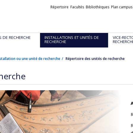
Liens
Répertoire
Facultés
Bibliothèques
Plan campus
externes
S DE RECHERCHE
INSTALLATIONS ET UNITÉS DE
VICE-RECT
RECHERCHE
RECHERCH
stallation ou une unité de recherche
Répertoire des unités de recherche
cherche
A
R
R
d