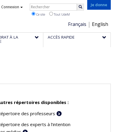
Rechercher
Je donne
Connexion
Rechercher
Ce site
Tout UdeM
Choix
Français
English
de
ORAT À LA
ACCÈS RAPIDE
la
E
langue
utres répertoires disponibles :
épertoire des professeurs
épertoire des experts à l’intention
es médias