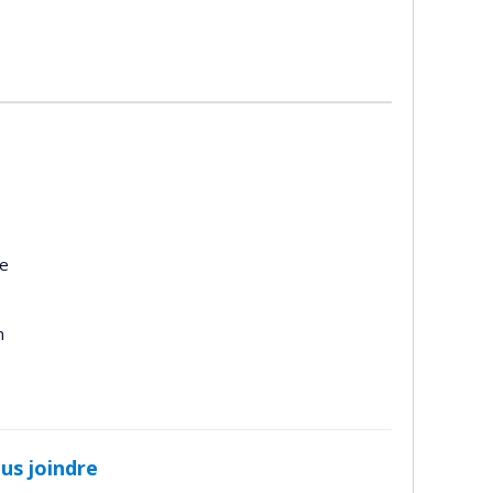
te
n
us joindre