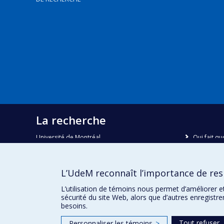
La recherche
Université de Montréal
Qui fait qu
C.P. 6128, succursale Centre-ville
Nous trou
Montréal, Québec, Canada
H3C 3J7
Plan du sit
L’UdeM reconnaît l’importance de resp
Accessibili
Courriel:
recherche@umontreal.ca
L’utilisation de témoins nous permet d’améliorer e
sécurité du site Web, alors que d’autres enregistr
besoins.
Tout refuser
Personnaliser les témoins
>