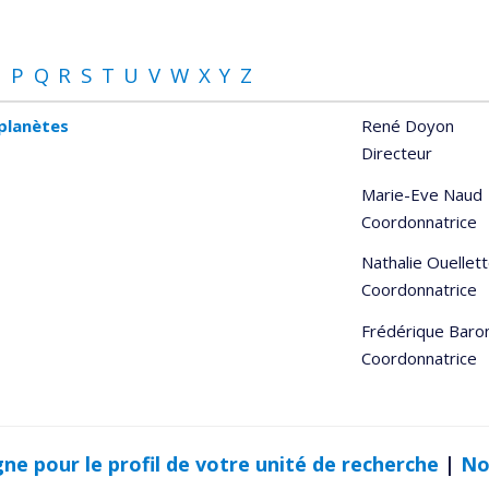
O
P
Q
R
S
T
U
V
W
X
Y
Z
oplanètes
René Doyon
Directeur
Marie-Eve Naud
Coordonnatrice
Nathalie Ouellet
Coordonnatrice
Frédérique Baro
Coordonnatrice
gne pour le profil de votre unité de recherche
|
No