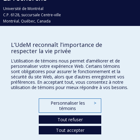
Université de Montréal
C.P. 6128, succursale Centre-ville
Montréal, Québec, Canada
H3C 3J7
Courriel:
recherche@umontreal.ca
L’UdeM reconnaît l’importance de
Qui fait quoi?
respecter la vie privée
Nous trouver
L’utilisation de témoins nous permet d’améliorer et de
personnaliser votre expérience Web. Certains témoins
Plan du site
sont obligatoires pour assurer le fonctionnement et la
sécurité du site Web, alors que d’autres enregistrent vos
Accessibilité
préférences. En acceptant tout, vous consentez à notre
utilisation de témoins pour mieux répondre à vos besoins.
Personnaliser les
>
témoins
Tout refuser
Tout accepter