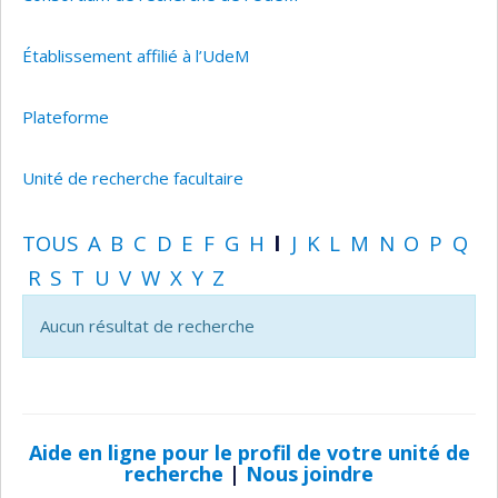
Établissement affilié à l’UdeM
Plateforme
Unité de recherche facultaire
TOUS
A
B
C
D
E
F
G
H
I
J
K
L
M
N
O
P
Q
R
S
T
U
V
W
X
Y
Z
Aucun résultat de recherche
Aide en ligne pour le profil de votre unité de
recherche
|
Nous joindre