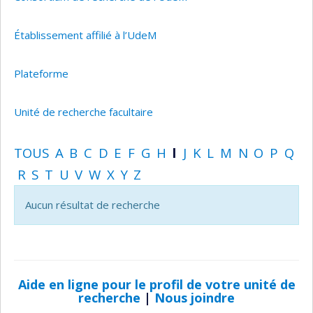
Établissement affilié à l’UdeM
Plateforme
Unité de recherche facultaire
TOUS
A
B
C
D
E
F
G
H
I
J
K
L
M
N
O
P
Q
R
S
T
U
V
W
X
Y
Z
Aucun résultat de recherche
Aide en ligne pour le profil de votre unité de
recherche
|
Nous joindre