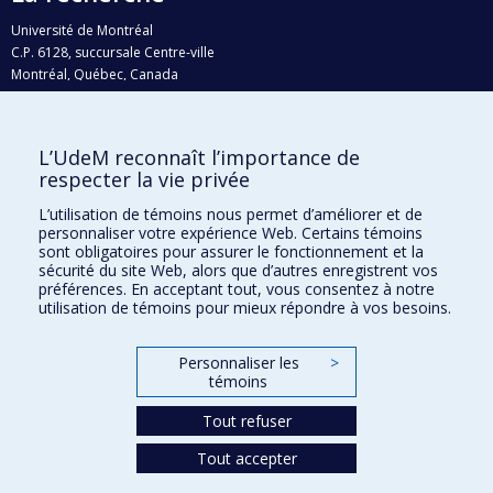
Université de Montréal
C.P. 6128, succursale Centre-ville
Montréal, Québec, Canada
H3C 3J7
Courriel:
recherche@umontreal.ca
L’UdeM reconnaît l’importance de
Qui fait quoi?
respecter la vie privée
Nous trouver
L’utilisation de témoins nous permet d’améliorer et de
personnaliser votre expérience Web. Certains témoins
Plan du site
sont obligatoires pour assurer le fonctionnement et la
sécurité du site Web, alors que d’autres enregistrent vos
Accessibilité
préférences. En acceptant tout, vous consentez à notre
utilisation de témoins pour mieux répondre à vos besoins.
Personnaliser les
>
témoins
Tout refuser
Tout accepter