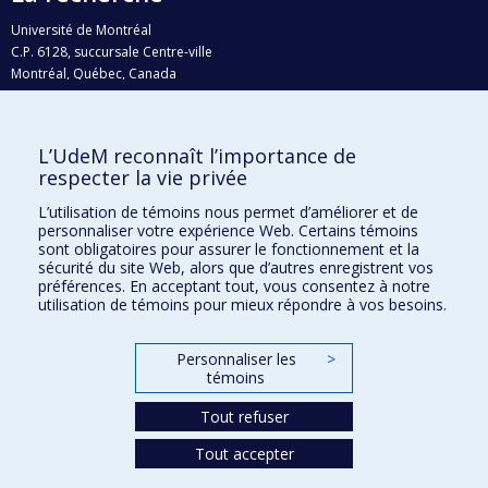
Université de Montréal
C.P. 6128, succursale Centre-ville
Montréal, Québec, Canada
H3C 3J7
Courriel:
recherche@umontreal.ca
L’UdeM reconnaît l’importance de
Qui fait quoi?
respecter la vie privée
Nous trouver
L’utilisation de témoins nous permet d’améliorer et de
personnaliser votre expérience Web. Certains témoins
Plan du site
sont obligatoires pour assurer le fonctionnement et la
sécurité du site Web, alors que d’autres enregistrent vos
Accessibilité
préférences. En acceptant tout, vous consentez à notre
utilisation de témoins pour mieux répondre à vos besoins.
Personnaliser les
>
témoins
Tout refuser
Tout accepter