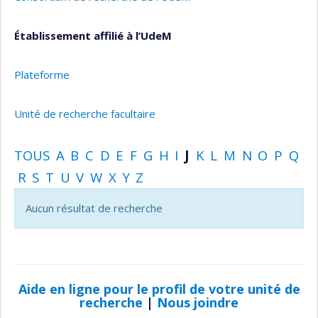
Établissement affilié à l’UdeM
Plateforme
Unité de recherche facultaire
TOUS
A
B
C
D
E
F
G
H
I
J
K
L
M
N
O
P
Q
R
S
T
U
V
W
X
Y
Z
Aucun résultat de recherche
Aide en ligne pour le profil de votre unité de
recherche
|
Nous joindre