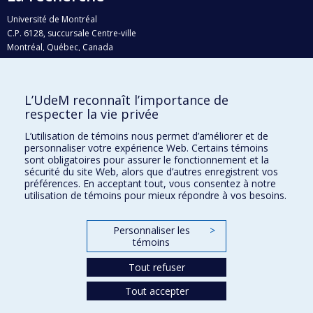
Université de Montréal
C.P. 6128, succursale Centre-ville
Montréal, Québec, Canada
H3C 3J7
Courriel:
recherche@umontreal.ca
L’UdeM reconnaît l’importance de
Qui fait quoi?
respecter la vie privée
Nous trouver
L’utilisation de témoins nous permet d’améliorer et de
personnaliser votre expérience Web. Certains témoins
Plan du site
sont obligatoires pour assurer le fonctionnement et la
sécurité du site Web, alors que d’autres enregistrent vos
Accessibilité
préférences. En acceptant tout, vous consentez à notre
utilisation de témoins pour mieux répondre à vos besoins.
Personnaliser les
>
témoins
Tout refuser
Tout accepter