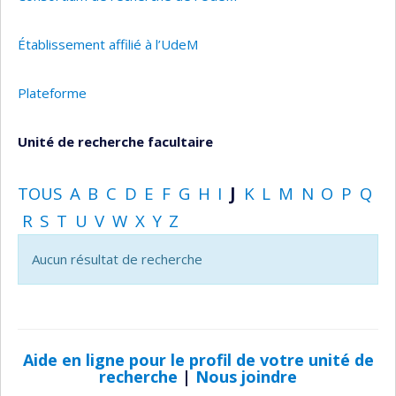
Établissement affilié à l’UdeM
Plateforme
Unité de recherche facultaire
TOUS
A
B
C
D
E
F
G
H
I
J
K
L
M
N
O
P
Q
R
S
T
U
V
W
X
Y
Z
Aucun résultat de recherche
Aide en ligne pour le profil de votre unité de
recherche
|
Nous joindre