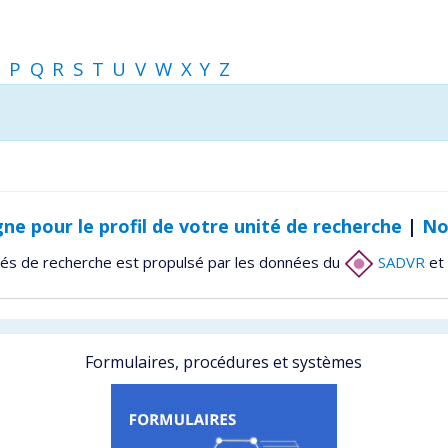
O
P
Q
R
S
T
U
V
W
X
Y
Z
gne pour le profil de votre unité de recherche
|
No
tés de recherche est propulsé par les données du
SADVR
et 
Formulaires, procédures et systèmes