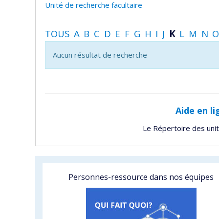
Unité de recherche facultaire
TOUS
A
B
C
D
E
F
G
H
I
J
K
L
M
N
Aucun résultat de recherche
Aide en li
Le Répertoire des uni
Personnes-ressource dans nos équipes