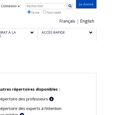
Rechercher
Je donne
Connexion
Rechercher
Ce site
Tout UdeM
Choix
Français
English
de
ORAT À LA
ACCÈS RAPIDE
la
E
langue
utres répertoires disponibles :
épertoire des professeurs
épertoire des experts à l’intention
es médias