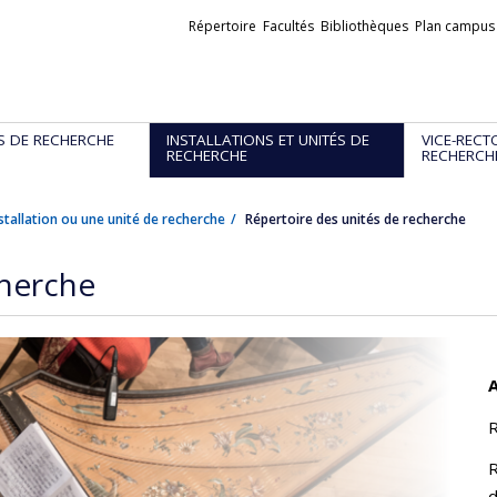
Liens
Répertoire
Facultés
Bibliothèques
Plan campus
externes
S DE RECHERCHE
INSTALLATIONS ET UNITÉS DE
VICE-RECT
RECHERCHE
RECHERCH
stallation ou une unité de recherche
Répertoire des unités de recherche
cherche
A
R
R
d