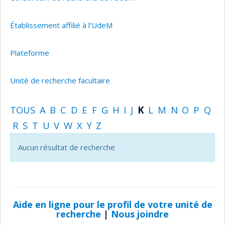
Établissement affilié à l’UdeM
Plateforme
Unité de recherche facultaire
TOUS
A
B
C
D
E
F
G
H
I
J
K
L
M
N
O
P
Q
R
S
T
U
V
W
X
Y
Z
Aucun résultat de recherche
Aide en ligne pour le profil de votre unité de
recherche
|
Nous joindre