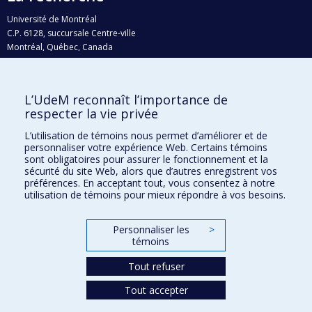
Université de Montréal
C.P. 6128, succursale Centre-ville
Montréal, Québec, Canada
H3C 3J7
Courriel:
recherche@umontreal.ca
L’UdeM reconnaît l’importance de
Qui fait quoi?
respecter la vie privée
Nous trouver
L’utilisation de témoins nous permet d’améliorer et de
personnaliser votre expérience Web. Certains témoins
Plan du site
sont obligatoires pour assurer le fonctionnement et la
sécurité du site Web, alors que d’autres enregistrent vos
Accessibilité
préférences. En acceptant tout, vous consentez à notre
utilisation de témoins pour mieux répondre à vos besoins.
Personnaliser les
>
témoins
Tout refuser
Tout accepter