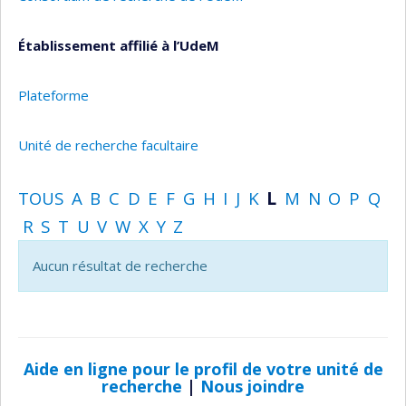
Établissement affilié à l’UdeM
Plateforme
Unité de recherche facultaire
TOUS
A
B
C
D
E
F
G
H
I
J
K
L
M
N
O
P
Q
R
S
T
U
V
W
X
Y
Z
Aucun résultat de recherche
Aide en ligne pour le profil de votre unité de
recherche
|
Nous joindre