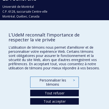
Université de Montréal
C.P. 6128, succursale Centre-ville
Montréal, Québec, Canada
H3C 3J7
Courriel:
recherche@umontreal.ca
L’UdeM reconnaît l’importance de
Qui fait quoi?
respecter la vie privée
Nous trouver
L’utilisation de témoins nous permet d’améliorer et de
personnaliser votre expérience Web. Certains témoins
Plan du site
sont obligatoires pour assurer le fonctionnement et la
sécurité du site Web, alors que d’autres enregistrent vos
Accessibilité
préférences. En acceptant tout, vous consentez à notre
utilisation de témoins pour mieux répondre à vos besoins.
Personnaliser les
>
témoins
Tout refuser
Tout accepter