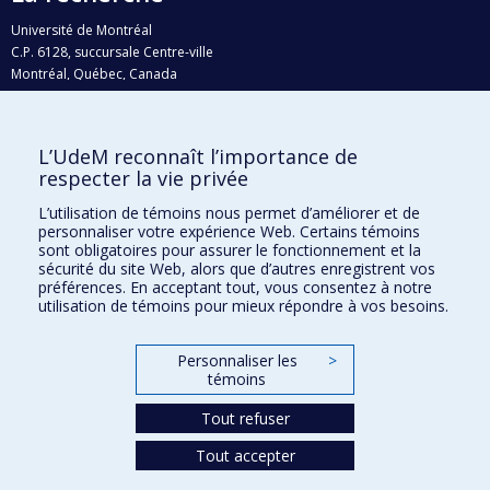
Université de Montréal
C.P. 6128, succursale Centre-ville
Montréal, Québec, Canada
H3C 3J7
Courriel:
recherche@umontreal.ca
L’UdeM reconnaît l’importance de
Qui fait quoi?
respecter la vie privée
Nous trouver
L’utilisation de témoins nous permet d’améliorer et de
personnaliser votre expérience Web. Certains témoins
Plan du site
sont obligatoires pour assurer le fonctionnement et la
sécurité du site Web, alors que d’autres enregistrent vos
Accessibilité
préférences. En acceptant tout, vous consentez à notre
utilisation de témoins pour mieux répondre à vos besoins.
Personnaliser les
>
témoins
Tout refuser
Tout accepter