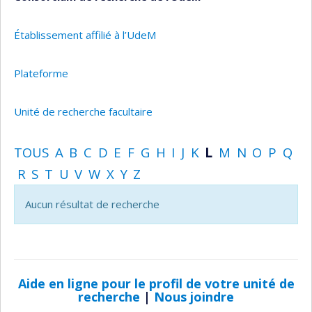
Établissement affilié à l’UdeM
Plateforme
Unité de recherche facultaire
TOUS
A
B
C
D
E
F
G
H
I
J
K
L
M
N
O
P
Q
R
S
T
U
V
W
X
Y
Z
Aucun résultat de recherche
Aide en ligne pour le profil de votre unité de
recherche
|
Nous joindre