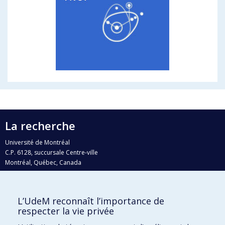
La recherche
Université de Montréal
C.P. 6128, succursale Centre-ville
Montréal, Québec, Canada
H3C 3J7
Courriel:
recherche@umontreal.ca
L’UdeM reconnaît l’importance de
Qui fait quoi?
respecter la vie privée