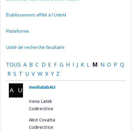
Établissement affilié à l’UdeM
Plateforme
Unité de recherche facultaire
TOUS
A
B
C
D
E
F
G
H
I
J
K
L
M
N
O
P
Q
R
S
T
U
V
W
X
Y
Z
medialabAU
Irena Latek
Codirectrice
Alice Covatta
Codirectrice