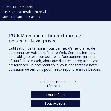
Université de Montréal
C.P. 6128, succursale Centre-ville
Montréal, Québec, Canada
H3C 3J7
Courriel:
recherche@umontreal.ca
L’UdeM reconnaît l’importance de
Qui fait quoi?
respecter la vie privée
Nous trouver
L’utilisation de témoins nous permet d’améliorer et de
personnaliser votre expérience Web. Certains témoins
Plan du site
sont obligatoires pour assurer le fonctionnement et la
sécurité du site Web, alors que d’autres enregistrent vos
Accessibilité
préférences. En acceptant tout, vous consentez à notre
utilisation de témoins pour mieux répondre à vos besoins.
Personnaliser les
>
témoins
Tout refuser
Tout accepter