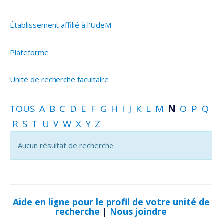
Établissement affilié à l’UdeM
Plateforme
Unité de recherche facultaire
TOUS
A
B
C
D
E
F
G
H
I
J
K
L
M
N
O
P
Q
R
S
T
U
V
W
X
Y
Z
Aucun résultat de recherche
Aide en ligne pour le profil de votre unité de
recherche
|
Nous joindre