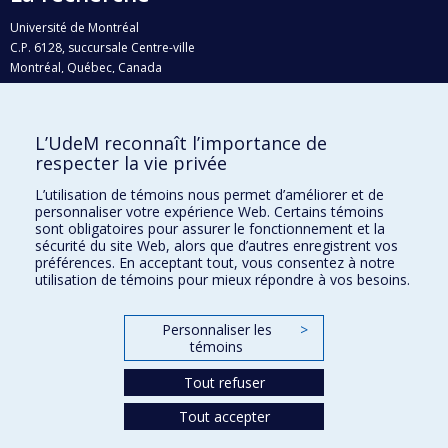
Université de Montréal
C.P. 6128, succursale Centre-ville
Montréal, Québec, Canada
H3C 3J7
Courriel:
recherche@umontreal.ca
L’UdeM reconnaît l’importance de
Qui fait quoi?
respecter la vie privée
Nous trouver
L’utilisation de témoins nous permet d’améliorer et de
personnaliser votre expérience Web. Certains témoins
Plan du site
sont obligatoires pour assurer le fonctionnement et la
sécurité du site Web, alors que d’autres enregistrent vos
Accessibilité
préférences. En acceptant tout, vous consentez à notre
utilisation de témoins pour mieux répondre à vos besoins.
Personnaliser les
>
témoins
Tout refuser
Tout accepter