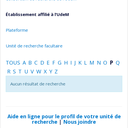
Établissement affilié à l’UdeM
Plateforme
Unité de recherche facultaire
TOUS
A
B
C
D
E
F
G
H
I
J
K
L
M
N
O
P
Q
R
S
T
U
V
W
X
Y
Z
Aucun résultat de recherche
Aide en ligne pour le profil de votre unité de
recherche
|
Nous joindre