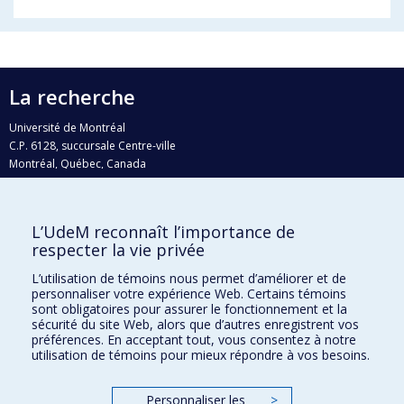
La recherche
Université de Montréal
C.P. 6128, succursale Centre-ville
Montréal, Québec, Canada
H3C 3J7
Courriel:
recherche@umontreal.ca
L’UdeM reconnaît l’importance de
respecter la vie privée
Qui fait quoi?
Nous trouver
L’utilisation de témoins nous permet d’améliorer et de
personnaliser votre expérience Web. Certains témoins
Plan du site
sont obligatoires pour assurer le fonctionnement et la
sécurité du site Web, alors que d’autres enregistrent vos
Accessibilité
préférences. En acceptant tout, vous consentez à notre
utilisation de témoins pour mieux répondre à vos besoins.
Personnaliser les
>