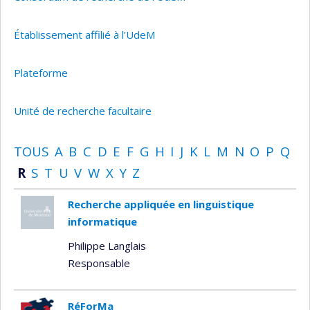
Établissement affilié à l’UdeM
Plateforme
Unité de recherche facultaire
TOUS
A
B
C
D
E
F
G
H
I
J
K
L
M
N
O
P
Q
R
S
T
U
V
W
X
Y
Z
Recherche appliquée en linguistique
informatique
Philippe Langlais
Responsable
RéForMa