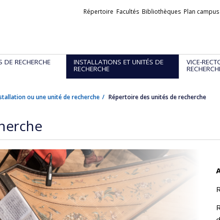
Liens
Répertoire
Facultés
Bibliothèques
Plan campus
externes
S DE RECHERCHE
INSTALLATIONS ET UNITÉS DE
VICE-RECT
RECHERCHE
RECHERCH
stallation ou une unité de recherche
Répertoire des unités de recherche
cherche
A
R
R
d