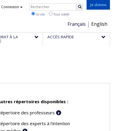
Rechercher
Je donne
Connexion
Rechercher
Ce site
Tout UdeM
Choix
Français
English
de
ORAT À LA
ACCÈS RAPIDE
la
E
langue
utres répertoires disponibles :
épertoire des professeurs
épertoire des experts à l’intention
es médias