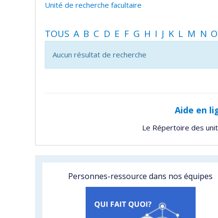
Unité de recherche facultaire
TOUS
A
B
C
D
E
F
G
H
I
J
K
L
M
N
O
Aucun résultat de recherche
Aide en li
Le Répertoire des uni
Personnes-ressource dans nos équipes