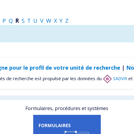
P
Q
R
S
T
U
V
W
X
Y
Z
gne pour le profil de votre unité de recherche
|
No
tés de recherche est propulsé par les données du
SADVR
et 
Formulaires, procédures et systèmes