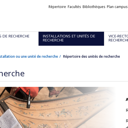
Liens
Répertoire
Facultés
Bibliothèques
Plan campus
externes
S DE RECHERCHE
INSTALLATIONS ET UNITÉS DE
VICE-RECT
RECHERCHE
RECHERCH
stallation ou une unité de recherche
Répertoire des unités de recherche
cherche
A
R
R
d