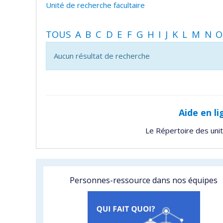
Unité de recherche facultaire
TOUS
A
B
C
D
E
F
G
H
I
J
K
L
M
N
O
Aucun résultat de recherche
Aide en li
Le Répertoire des uni
Personnes-ressource dans nos équipes