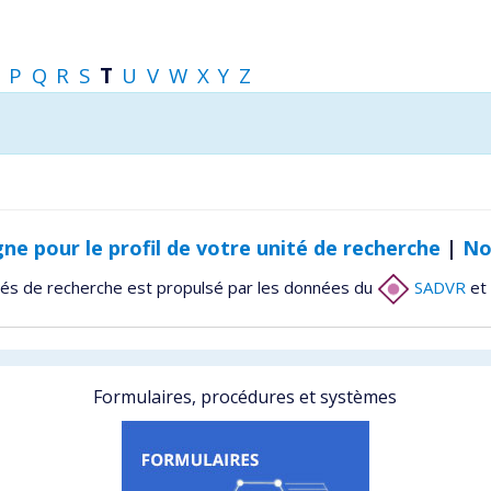
P
Q
R
S
T
U
V
W
X
Y
Z
gne pour le profil de votre unité de recherche
|
No
tés de recherche est propulsé par les données du
SADVR
et 
Formulaires, procédures et systèmes