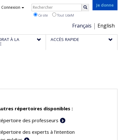
Rechercher
Je donne
Connexion
Rechercher
Ce site
Tout UdeM
Choix
Français
English
de
ORAT À LA
ACCÈS RAPIDE
la
E
langue
utres répertoires disponibles :
épertoire des professeurs
épertoire des experts à l’intention
es médias