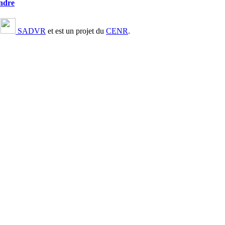
ndre
u
SADVR
et est un projet du
CENR
.