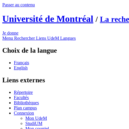
Passer au contenu
Université de Montréal
/
La rech
Je donne
Menu
Rechercher
Liens UdeM
Langues
Choix de la langue
Français
English
Liens externes
Répertoire
Facultés
Bibliothèques
Plan campus
Connexion
Mon UdeM
StudiUM
Mon courriel