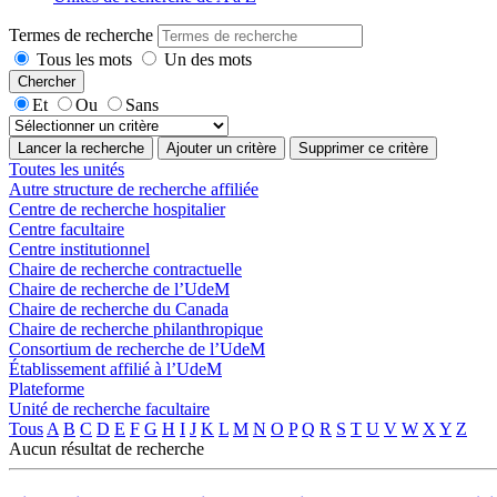
Termes de recherche
Tous les mots
Un des mots
Et
Ou
Sans
Lancer la recherche
Ajouter un critère
Supprimer ce critère
Toutes les unités
Autre structure de recherche affiliée
Centre de recherche hospitalier
Centre facultaire
Centre institutionnel
Chaire de recherche contractuelle
Chaire de recherche de l’UdeM
Chaire de recherche du Canada
Chaire de recherche philanthropique
Consortium de recherche de l’UdeM
Établissement affilié à l’UdeM
Plateforme
Unité de recherche facultaire
Tous
A
B
C
D
E
F
G
H
I
J
K
L
M
N
O
P
Q
R
S
T
U
V
W
X
Y
Z
Aucun résultat de recherche