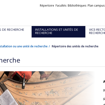
Liens
Répertoire
Facultés
Bibliothèques
Plan campus
externes
S DE RECHERCHE
INSTALLATIONS ET UNITÉS DE
VICE-RECT
RECHERCHE
RECHERCH
stallation ou une unité de recherche
Répertoire des unités de recherche
cherche
A
R
R
d