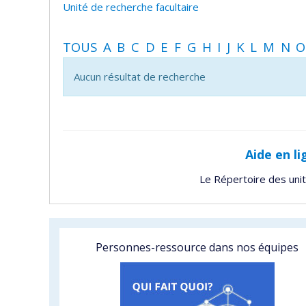
Unité de recherche facultaire
TOUS
A
B
C
D
E
F
G
H
I
J
K
L
M
N
O
Aucun résultat de recherche
Aide en li
Le Répertoire des uni
Personnes-ressource dans nos équipes