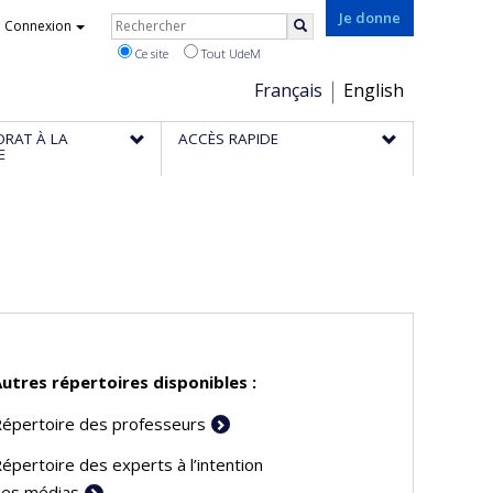
Rechercher
Je donne
Connexion
Rechercher
Ce site
Tout UdeM
Choix
Français
English
de
ORAT À LA
ACCÈS RAPIDE
la
E
langue
utres répertoires disponibles :
épertoire des professeurs
épertoire des experts à l’intention
es médias