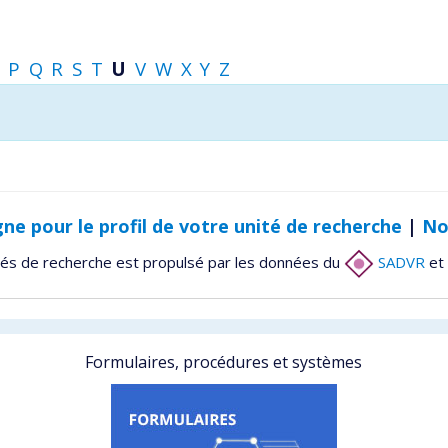
P
Q
R
S
T
U
V
W
X
Y
Z
gne pour le profil de votre unité de recherche
|
No
tés de recherche est propulsé par les données du
SADVR
et 
Formulaires, procédures et systèmes