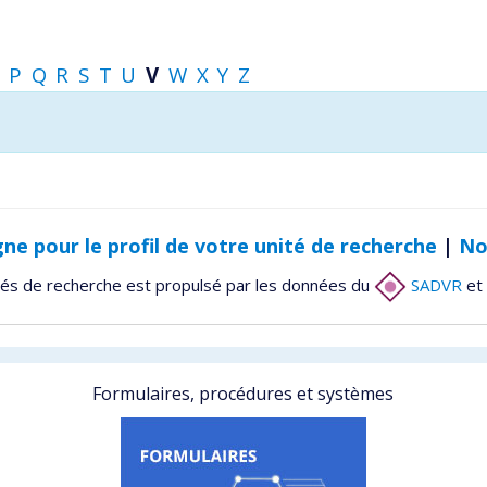
P
Q
R
S
T
U
V
W
X
Y
Z
gne pour le profil de votre unité de recherche
|
No
tés de recherche est propulsé par les données du
SADVR
et 
Formulaires, procédures et systèmes