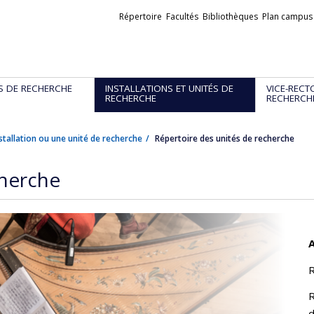
Liens
Répertoire
Facultés
Bibliothèques
Plan campus
externes
S DE RECHERCHE
INSTALLATIONS ET UNITÉS DE
VICE-RECT
RECHERCHE
RECHERCH
stallation ou une unité de recherche
Répertoire des unités de recherche
cherche
A
R
R
d