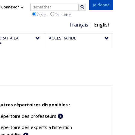
Rechercher
Je donne
Connexion
Rechercher
Ce site
Tout UdeM
Choix
Français
English
de
ORAT À LA
ACCÈS RAPIDE
la
E
langue
utres répertoires disponibles :
épertoire des professeurs
épertoire des experts à l’intention
es médias