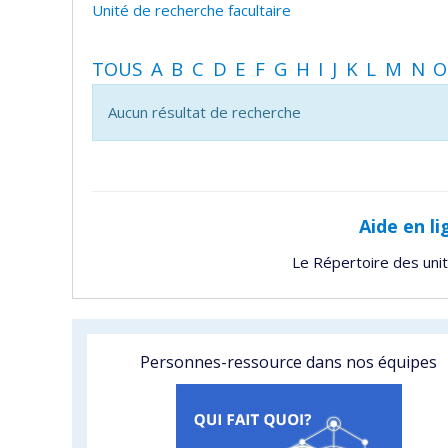
Unité de recherche facultaire
TOUS
A
B
C
D
E
F
G
H
I
J
K
L
M
N
O
Aucun résultat de recherche
Aide en li
Le Répertoire des uni
Personnes-ressource dans nos équipes