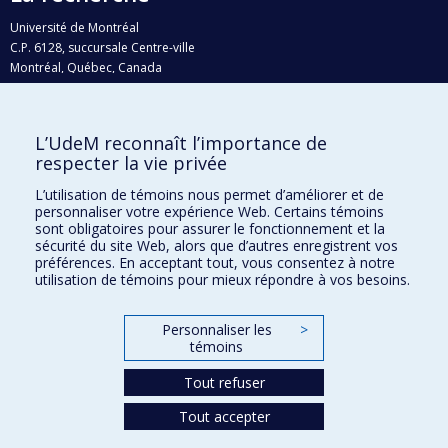
Université de Montréal
C.P. 6128, succursale Centre-ville
Montréal, Québec, Canada
H3C 3J7
Courriel:
recherche@umontreal.ca
L’UdeM reconnaît l’importance de
Qui fait quoi?
respecter la vie privée
Nous trouver
L’utilisation de témoins nous permet d’améliorer et de
personnaliser votre expérience Web. Certains témoins
Plan du site
sont obligatoires pour assurer le fonctionnement et la
sécurité du site Web, alors que d’autres enregistrent vos
Accessibilité
préférences. En acceptant tout, vous consentez à notre
utilisation de témoins pour mieux répondre à vos besoins.
Personnaliser les
>
témoins
Tout refuser
Tout accepter