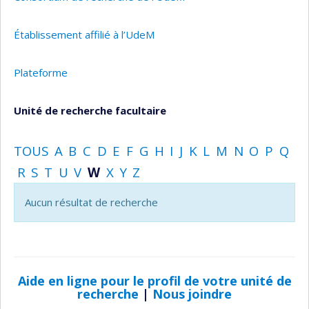
Établissement affilié à l’UdeM
Plateforme
Unité de recherche facultaire
TOUS
A
B
C
D
E
F
G
H
I
J
K
L
M
N
O
P
Q
R
S
T
U
V
W
X
Y
Z
Aucun résultat de recherche
Aide en ligne pour le profil de votre unité de
recherche
|
Nous joindre