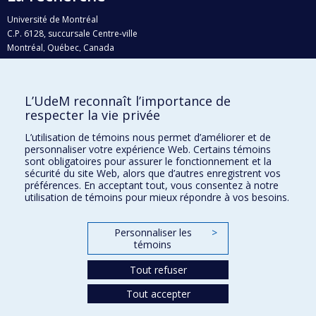
Université de Montréal
C.P. 6128, succursale Centre-ville
Montréal, Québec, Canada
H3C 3J7
Courriel:
recherche@umontreal.ca
L’UdeM reconnaît l’importance de
Qui fait quoi?
respecter la vie privée
Nous trouver
L’utilisation de témoins nous permet d’améliorer et de
personnaliser votre expérience Web. Certains témoins
Plan du site
sont obligatoires pour assurer le fonctionnement et la
sécurité du site Web, alors que d’autres enregistrent vos
Accessibilité
préférences. En acceptant tout, vous consentez à notre
utilisation de témoins pour mieux répondre à vos besoins.
Personnaliser les
>
témoins
Tout refuser
Tout accepter