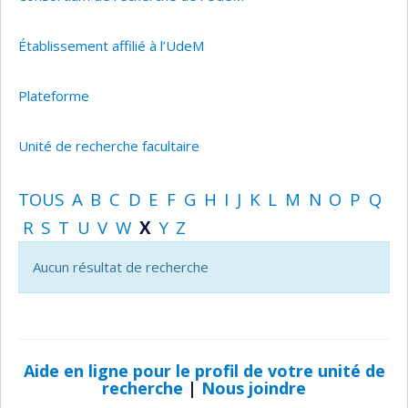
Établissement affilié à l’UdeM
Plateforme
Unité de recherche facultaire
TOUS
A
B
C
D
E
F
G
H
I
J
K
L
M
N
O
P
Q
R
S
T
U
V
W
X
Y
Z
Aucun résultat de recherche
Aide en ligne pour le profil de votre unité de
recherche
|
Nous joindre