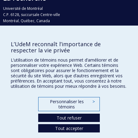
Université de Montréal
C.P. 6128, succursale Centre-ville
Montréal, Québec, Canada
H3C 3J7
Courriel:
recherche@umontreal.ca
L’UdeM reconnaît l’importance de
Qui fait quoi?
respecter la vie privée
Nous trouver
L’utilisation de témoins nous permet d’améliorer et de
personnaliser votre expérience Web. Certains témoins
Plan du site
sont obligatoires pour assurer le fonctionnement et la
sécurité du site Web, alors que d’autres enregistrent vos
Accessibilité
préférences. En acceptant tout, vous consentez à notre
utilisation de témoins pour mieux répondre à vos besoins.
Personnaliser les
>
témoins
Tout refuser
Tout accepter