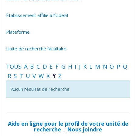
Établissement affilié à l’UdeM
Plateforme
Unité de recherche facultaire
TOUS
A
B
C
D
E
F
G
H
I
J
K
L
M
N
O
P
Q
R
S
T
U
V
W
X
Y
Z
Aucun résultat de recherche
Aide en ligne pour le profil de votre unité de
recherche
|
Nous joindre