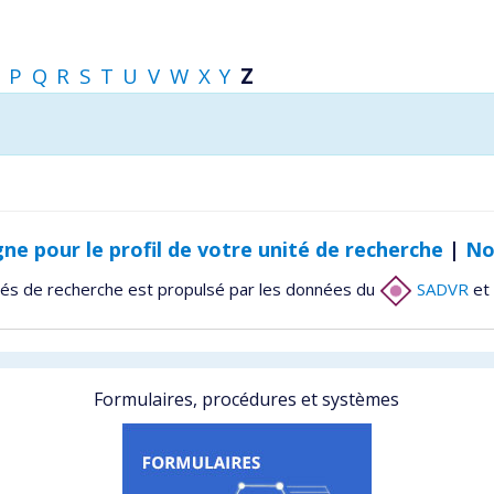
P
Q
R
S
T
U
V
W
X
Y
Z
gne pour le profil de votre unité de recherche
|
No
tés de recherche est propulsé par les données du
SADVR
et 
Formulaires, procédures et systèmes