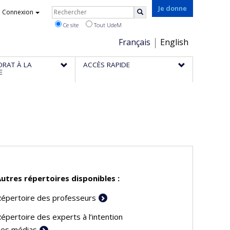
Rechercher
Je donne
Connexion
Rechercher
Ce site
Tout UdeM
Choix
Français
English
de
ORAT À LA
ACCÈS RAPIDE
la
E
langue
utres répertoires disponibles :
épertoire des professeurs
épertoire des experts à l’intention
es médias