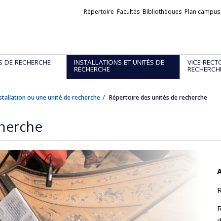
Liens
Répertoire
Facultés
Bibliothèques
Plan campus
externes
S DE RECHERCHE
INSTALLATIONS ET UNITÉS DE
VICE-RECT
RECHERCHE
RECHERCH
stallation ou une unité de recherche
Répertoire des unités de recherche
cherche
A
R
R
d