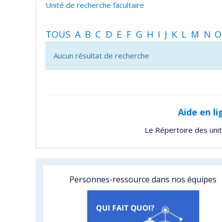
Unité de recherche facultaire
TOUS
A
B
C
D
E
F
G
H
I
J
K
L
M
N
O
Aucun résultat de recherche
Aide en li
Le Répertoire des uni
Personnes-ressource dans nos équipes