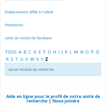
Établissement affilié à l’UdeM
Plateforme
Unité de recherche facultaire
TOUS
A
B
C
D
E
F
G
H
I
J
K
L
M
N
O
P
Q
R
S
T
U
V
W
X
Y
Z
Aucun résultat de recherche
Aide en ligne pour le profil de votre unité de
recherche
|
Nous joindre