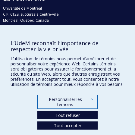
Université de Montréal
C.P. 6128, succursale Centre-ville
Montréal, Québec, Canada
H3C 3J7
Courriel:
recherche@umontreal.ca
L’UdeM reconnaît l’importance de
Qui fait quoi?
respecter la vie privée
Nous trouver
L’utilisation de témoins nous permet d’améliorer et de
personnaliser votre expérience Web. Certains témoins
Plan du site
sont obligatoires pour assurer le fonctionnement et la
sécurité du site Web, alors que d’autres enregistrent vos
Accessibilité
préférences. En acceptant tout, vous consentez à notre
utilisation de témoins pour mieux répondre à vos besoins.
Personnaliser les
>
témoins
Tout refuser
Tout accepter